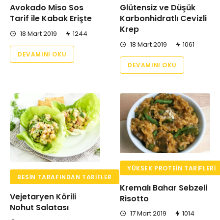
Avokado Miso Sos
Glütensiz ve Düşük
Tarif ile Kabak Erişte
Karbonhidratlı Cevizli
Krep
18 Mart 2019
1244
18 Mart 2019
1061
DEVAMINI OKU
DEVAMINI OKU
YÜKSEK PROTEIN TARIFLERI
BESIN TARAFINDAN TARIFLER
Kremalı Bahar Sebzeli
Vejetaryen Körili
Risotto
Nohut Salatası
17 Mart 2019
1014