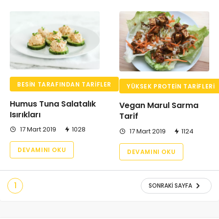
BESIN TARAFINDAN TARIFLER
YÜKSEK PROTEIN TARIFLERI
Humus Tuna Salatalık
Vegan Marul Sarma
Isırıkları
Tarif
17 Mart 2019
1028
17 Mart 2019
1124
DEVAMINI OKU
DEVAMINI OKU
1
SONRAKI SAYFA