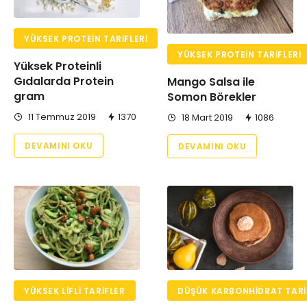
YÜKSEK PROTEIN TARIFLERI
YÜKSEK PROTEIN TARIFLERI
Yüksek Proteinli
Gıdalarda Protein
Mango Salsa ile
gram
Somon Börekler
11 Temmuz 2019
1370
18 Mart 2019
1086
DEVAMINI OKU
DEVAMINI OKU
YÜKSEK LIFLI TARIFLER
DÜŞÜK KARBONHIDRAT TARI