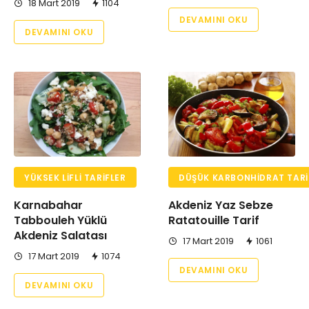
18 Mart 2019
1104
DEVAMINI OKU
DEVAMINI OKU
YÜKSEK LIFLI TARIFLER
DÜŞÜK KARBONHIDRAT TARI
Karnabahar
Akdeniz Yaz Sebze
Tabbouleh Yüklü
Ratatouille Tarif
Akdeniz Salatası
17 Mart 2019
1061
17 Mart 2019
1074
DEVAMINI OKU
DEVAMINI OKU