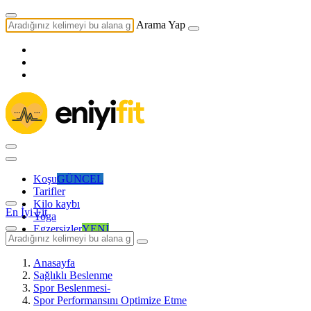
Arama Yap
Koşu
GÜNCEL
Tarifler
Kilo kaybı
En İyi Fit
Yoga
Egzersizler
YENİ
Anasayfa
Sağlıklı Beslenme
Spor Beslenmesi-
Spor Performansını Optimize Etme