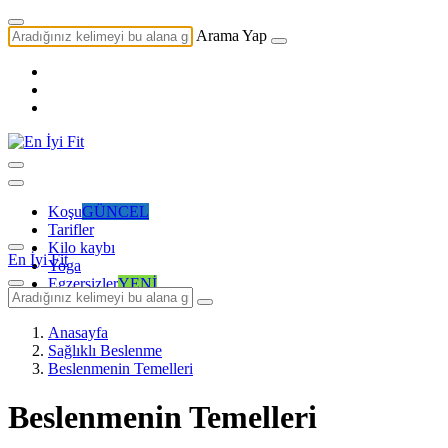
Arama Yap
Koşu
GÜNCEL
Tarifler
Kilo kaybı
En İyi Fit
Yoga
Egzersizler
YENİ
Anasayfa
Sağlıklı Beslenme
Beslenmenin Temelleri
Beslenmenin Temelleri