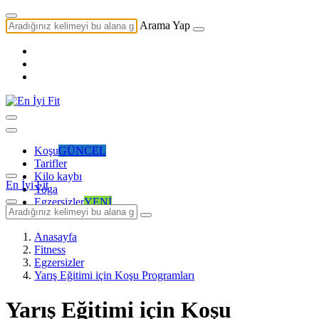
Arama Yap
Koşu
GÜNCEL
Tarifler
Kilo kaybı
En İyi Fit
Yoga
Egzersizler
YENİ
Anasayfa
Fitness
Egzersizler
Yarış Eğitimi için Koşu Programları
Yarış Eğitimi için Koşu