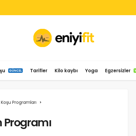
şu
Tarifler
Kilo kaybı
Yoga
Egzersizler
GÜNCEL
in Koşu Programları
m Programı