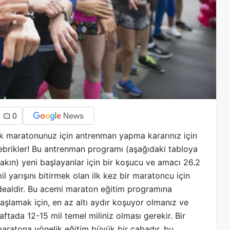
0
lk maratonunuz için antrenman yapma kararınız için
ebrikler! Bu antrenman programı (aşağıdaki tabloya
akın) yeni başlayanlar için bir koşucu ve amacı 26.2
il yarışını bitirmek olan ilk kez bir maratoncu için
dealdir. Bu acemi maraton eğitim programına
aşlamak için, en az altı aydır koşuyor olmanız ve
aftada 12-15 mil temel miliniz olması gerekir. Bir
aratona yönelik eğitim büyük bir çabadır, bu