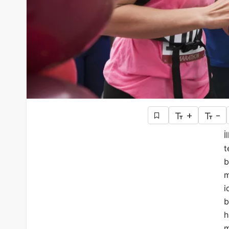
+
-
İ
t
b
m
i
b
h
m