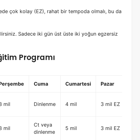
dede çok kolay (EZ), rahat bir tempoda olmalı, bu da
lirsiniz. Sadece iki gün üst üste iki yoğun egzersiz
ğitim Programı
Perşembe
Cuma
Cumartesi
Pazar
3 mil
Dinlenme
4 mil
3 mil EZ
Ct veya
3 mil
5 mil
3 mil EZ
dinlenme