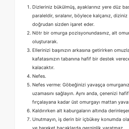
Dizleriniz bükülmüş, ayaklarınız yere düz ba
paraleldir, sıralanır, böylece kalçanız, dizini
doğrudan sizden işaret eder.
Nötr bir omurga pozisyonundasınız, alt omur
oluşturarak.
Ellerinizi başınızın arkasına getirirken omuzla
kafatasınızın tabanına hafif bir destek vere
kalacaktır.
Nefes.
Nefes verme: Göbeğinizi yavaşça omurganı
uzamasını sağlayın. Aynı anda, çenenizi haf
fırçalayana kadar üst omurgayı mattan yavaş
Kaldırırken alt kaburgaların altında derinleşen
Unutmayın, iş derin bir içbükey konumda ola
ve hareket bacaklarda gerginlik yaratmaz.