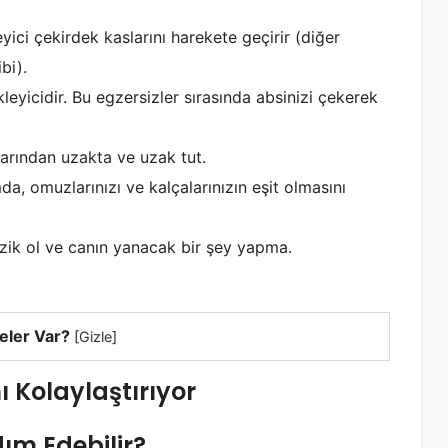
yici çekirdek kaslarını harekete geçirir (diğer
bi).
ekleyicidir. Bu egzersizler sırasında absinizi çekerek
larından uzakta ve uzak tut.
, omuzlarınızı ve kalçalarınızın eşit olmasını
nazik ol ve canın yanacak bir şey yapma.
eler Var?
[
Gizle
]
nı Kolaylaştırıyor
dım Edebilir?