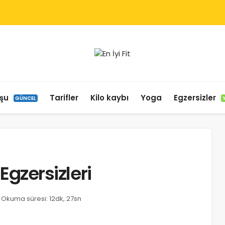
şu
Tarifler
Kilo kaybı
Yoga
Egzersizler
GÜNCEL
 Egzersizleri
Okuma süresi: 12dk, 27sn