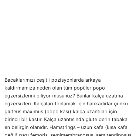
Bacaklarımızı çeşitli pozisyonlarda arkaya
kaldırmamıza neden olan tüm popüler popo
egzersizlerini biliyor musunuz? Bunlar kalça uzatma
egzersizleri. Kalçaları tonlamak için harikadırlar çünkü
gluteus maximus (popo kası) kalça uzantıları için
birincil bir kastır. Kalça uzantısında glute derin tabaka
en belirgin olanıdır. Hamstrings – uzun kafa (kısa kafa
değil) pazı femoris, semimembranosus, semitendinosus