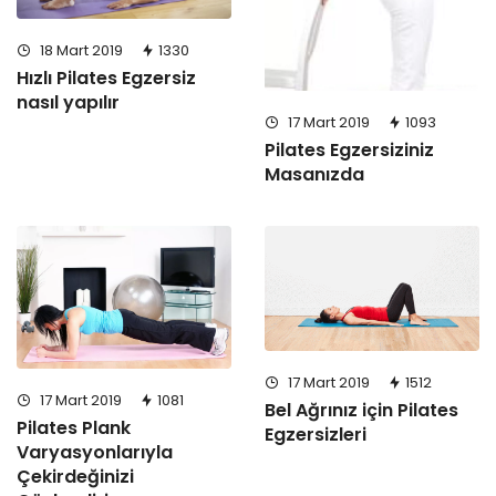
18 Mart 2019
1330
Hızlı Pilates Egzersiz
nasıl yapılır
17 Mart 2019
1093
Pilates Egzersiziniz
Masanızda
17 Mart 2019
1512
17 Mart 2019
1081
Bel Ağrınız için Pilates
Pilates Plank
Egzersizleri
Varyasyonlarıyla
Çekirdeğinizi