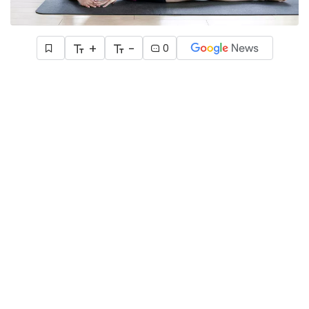
+
-
0