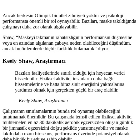
Ancak herkesin Olimpik bir atlet zihniyeti yoktur ve psikoloji
performansta önemli bir rol oynayabilir. Bazıları, maske takıldığında
çalışmayı daha zor olarak algılayabilir.
Shaw, “Maskeyi takmanın rahatsızlığının performansın düşmesine
veya en azından algılanan çabaya neden olabileceğini düşündüm,
ancak bu önlemlerde hiçbir farklılık bulamadık” diyor.
Keely Shaw, Araştırmacı
Bazıları faaliyetlerinde sınırlı olduğu için heyecan verici
hissedebilir. Fiziksel aktivite, insanların daha bağlı
hissetmelerine ve hatta biraz sinir enerjisini yakmalarına
yardımcı olmak için gerçekten güçlü bir araç olabilir.
– Keely Shaw, Araştırmacı
Çalışmanın sınırlamalarının bunda rol oynamış olabileceğini
unutmamak önemlidir. Bu çalışmada temsil edilen fiziksel aktivite,
muhtemelen en az 30 dakikalık aerobik egzersizden oluşan günlük
bir jimnastik egzersizini doğru şekilde yansıtmayabilir ve maske
takılı daha uzun bir seans, performans üzerinde potansiyel olarak
daha büyük bir etkiye sahip olabilir.