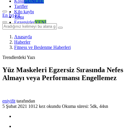
Koşu
GÜNCEL
Tarifler
Kilo kaybı
En İyi Fit
Yoga
Egzersizler
YENİ
Anasayfa
Haberler
Fitness ve Beslenme Haberleri
Trendlerdeki Yazı
Yüz Maskeleri Egzersiz Sırasında Nefes
Almayı veya Performansı Engellemez
eniyifit
tarafından
5 Şubat 2021
1012 kez okundu
Okuma süresi: 5dk, 44sn