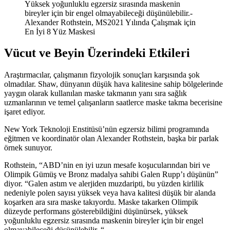
Yüksek yoğunluklu egzersiz sırasında maskenin
bireyler için bir engel olmayabileceği düşünülebilir.-
Alexander Rothstein, MS2021 Yılında Çalışmak için
En İyi 8 Yüz Maskesi
Vücut ve Beyin Üzerindeki Etkileri
Araştırmacılar, çalışmanın fizyolojik sonuçları karşısında şok
olmadılar. Shaw, dünyanın düşük hava kalitesine sahip bölgelerinde
yaygın olarak kullanılan maske takmanın yanı sıra sağlık
uzmanlarının ve temel çalışanların saatlerce maske takma becerisine
işaret ediyor.
New York Teknoloji Enstitüsü’nün egzersiz bilimi programında
eğitmen ve koordinatör olan Alexander Rothstein, başka bir parlak
örnek sunuyor.
Rothstein, “ABD’nin en iyi uzun mesafe koşucularından biri ve
Olimpik Gümüş ve Bronz madalya sahibi Galen Rupp’ı düşünün”
diyor. “Galen astım ve alerjiden muzdaripti, bu yüzden kirlilik
nedeniyle polen sayısı yüksek veya hava kalitesi düşük bir alanda
koşarken ara sıra maske takıyordu. Maske takarken Olimpik
düzeyde performans gösterebildiğini düşünürsek, yüksek
yoğunluklu egzersiz sırasında maskenin bireyler için bir engel
olmayabileceği düşünülebilir. “