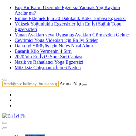
Boş Bir Karın Üzerinde Egzersiz Yapmak Yağ Kaybını
Azaltır mı?
Rutine Eklemek İçin 20 Dakikalık Boks Torbası Egzersizi
Yüksek Yoğunluklu Egzersizler İçin En İyi Sağlık Topu
Egzersizleri
Yanan Ayakları veya Uyuşmuş Ayakları Görmezden Gelme
Çevrimiçi Yoga Videoları için En İyi Siteler
Daha İyi Yürüyüş İçin Nefes Nasıl Alınır
Başarılı Kilo Vermenin 4 Sırrı
2020’nin En İyi 9 Spor Sırt Çantası
Nazik ve Rahatlatıcı Yoga Egzersizi
Müziksiz Çalışmanız İçin 6 Neden
Arama Yap