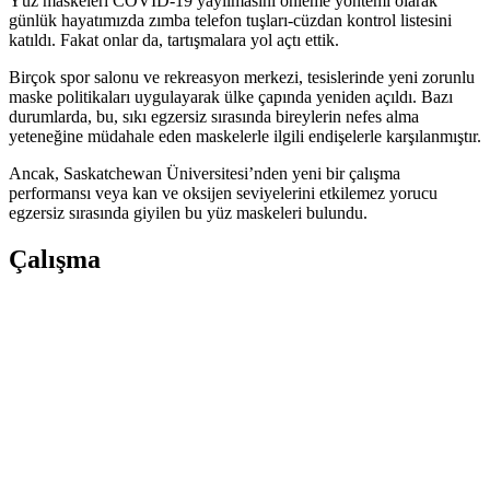
Yüz maskeleri COVID-19 yayılmasını önleme yöntemi olarak
günlük hayatımızda zımba telefon tuşları-cüzdan kontrol listesini
katıldı. Fakat onlar da, tartışmalara yol açtı ettik.
Birçok spor salonu ve rekreasyon merkezi, tesislerinde yeni zorunlu
maske politikaları uygulayarak ülke çapında yeniden açıldı. Bazı
durumlarda, bu, sıkı egzersiz sırasında bireylerin nefes alma
yeteneğine müdahale eden maskelerle ilgili endişelerle karşılanmıştır.
Ancak, Saskatchewan Üniversitesi’nden yeni bir çalışma
performansı veya kan ve oksijen seviyelerini etkilemez yorucu
egzersiz sırasında giyilen bu yüz maskeleri bulundu.
Çalışma