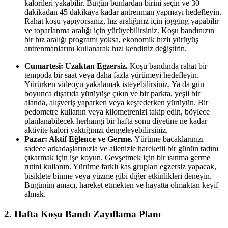
kalorileri yakabilir. Bugün bunlardan birini seçin ve 30
dakikadan 45 dakikaya kadar antrenman yapmayı hedefleyin.
Rahat koşu yapıyorsanız, hız aralığınız için jogging yapabilir
ve toparlanma aralığı için yürüyebilirsiniz. Koşu bandınızın
bir hız aralığı programı yoksa, ekonomik hızlı yürüyüş
antrenmanlarını kullanarak hızı kendiniz değiştirin.
Cumartesi: Uzaktan Egzersiz.
Koşu bandında rahat bir
tempoda bir saat veya daha fazla yürümeyi hedefleyin.
Yürürken videoyu yakalamak isteyebilirsiniz. Ya da gün
boyunca dışarıda yürüyüşe çıkın ve bir parkta, yeşil bir
alanda, alışveriş yaparken veya keşfederken yürüyün. Bir
pedometre kullanın veya kilometrenizi takip edin, böylece
planlanabilecek herhangi bir hafta sonu diyetine ne kadar
aktivite kalori yaktığınızı dengeleyebilirsiniz.
Pazar: Aktif Eğlence ve Germe.
Yürüme bacaklarınızı
sadece arkadaşlarınızla ve ailenizle hareketli bir günün tadını
çıkarmak için işe koyun. Gevşetmek için bir ısınma germe
rutini kullanın. Yürüme farklı kas grupları egzersiz yapacak,
bisiklete binme veya yüzme gibi diğer etkinlikleri deneyin.
Bugünün amacı, hareket etmekten ve hayatta olmaktan keyif
almak.
2. Hafta Koşu Bandı Zayıflama Planı