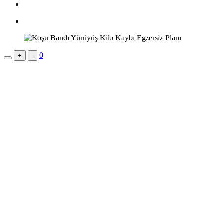
0
+
-