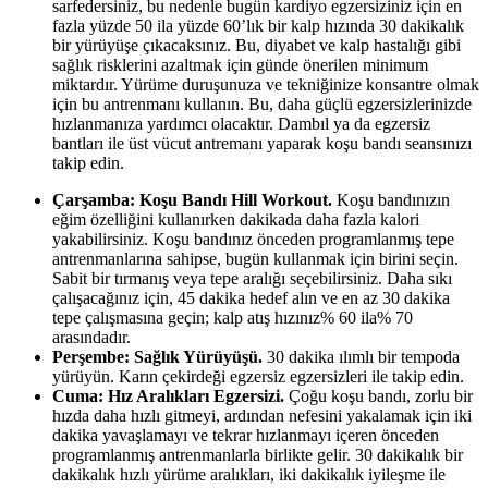
sarfedersiniz, bu nedenle bugün kardiyo egzersiziniz için en
fazla yüzde 50 ila yüzde 60’lık bir kalp hızında 30 dakikalık
bir yürüyüşe çıkacaksınız. Bu, diyabet ve kalp hastalığı gibi
sağlık risklerini azaltmak için günde önerilen minimum
miktardır. Yürüme duruşunuza ve tekniğinize konsantre olmak
için bu antrenmanı kullanın. Bu, daha güçlü egzersizlerinizde
hızlanmanıza yardımcı olacaktır. Dambıl ya da egzersiz
bantları ile üst vücut antremanı yaparak koşu bandı seansınızı
takip edin.
Çarşamba: Koşu Bandı Hill Workout.
Koşu bandınızın
eğim özelliğini kullanırken dakikada daha fazla kalori
yakabilirsiniz. Koşu bandınız önceden programlanmış tepe
antrenmanlarına sahipse, bugün kullanmak için birini seçin.
Sabit bir tırmanış veya tepe aralığı seçebilirsiniz. Daha sıkı
çalışacağınız için, 45 dakika hedef alın ve en az 30 dakika
tepe çalışmasına geçin; kalp atış hızınız% 60 ila% 70
arasındadır.
Perşembe: Sağlık Yürüyüşü.
30 dakika ılımlı bir tempoda
yürüyün. Karın çekirdeği egzersiz egzersizleri ile takip edin.
Cuma: Hız Aralıkları Egzersizi.
Çoğu koşu bandı, zorlu bir
hızda daha hızlı gitmeyi, ardından nefesini yakalamak için iki
dakika yavaşlamayı ve tekrar hızlanmayı içeren önceden
programlanmış antrenmanlarla birlikte gelir. 30 dakikalık bir
dakikalık hızlı yürüme aralıkları, iki dakikalık iyileşme ile