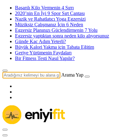
Başarılı Kilo Vermenin 4 Sırrı
2020’nin En İyi 9 Spor Sırt Çantası
Nazik ve Rahatlatıcı Yoga Egzersizi
Müziksiz Çalışmanız İçin 6 Neden
Egzersiz Planınızı Güçlendirmenin 7 Yolu
Egzersiz yaptıktan sonra neden kilo alıyorsunuz
Günde Kaç Adım Yeterli?
Büyük Kalori Yakma için Tabata Eğitim
Geriye Yürümenin Faydaları
Bir Fitness Testi Nasıl Yapılır?
Arama Yap