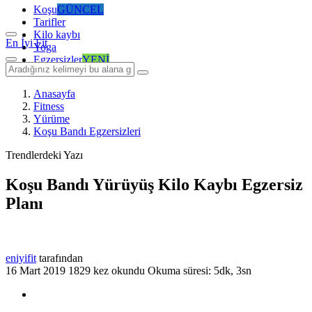
Koşu
GÜNCEL
Tarifler
Kilo kaybı
En İyi Fit
Yoga
Egzersizler
YENİ
Anasayfa
Fitness
Yürüme
Koşu Bandı Egzersizleri
Trendlerdeki Yazı
Koşu Bandı Yürüyüş Kilo Kaybı Egzersiz
Planı
eniyifit
tarafından
16 Mart 2019
1829 kez okundu
Okuma süresi: 5dk, 3sn