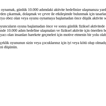
ynamak, günlük 10.000 adımdaki aktivite hedefinize ulaşmanıza yard
den çıkarmak, dolaşmak ve çevre ile etkileşimde bulunmak için tasarlanmı
 veya obez olan veya oyunu oynamaya başlamadan önce düşük aktivite sev
oyuncuların oyuna başlamadan önce ve sonra günlük fiziksel aktivitede 
nde 10.000 adım hedefine ulaşmaları ve fiziksel aktivite için önerilen 
tiyacı olan insanları harekete geçmeleri için motive etmenin bir yolu olabi
rçeklik oyununun sizin veya çocuklarınız için iyi veya kötü olup olmadığ
ini düşünün.