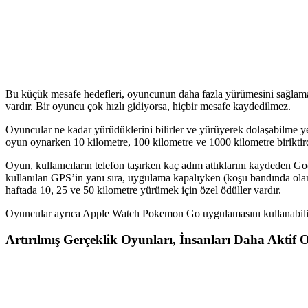
Bu küçük mesafe hedefleri, oyuncunun daha fazla yürümesini sağlamak 
vardır. Bir oyuncu çok hızlı gidiyorsa, hiçbir mesafe kaydedilmez.
Oyuncular ne kadar yürüdüklerini bilirler ve yürüyerek dolaşabilme yet
oyun oynarken 10 kilometre, 100 kilometre ve 1000 kilometre biriktirdi
Oyun, kullanıcıların telefon taşırken kaç adım attıklarını kaydeden 
kullanılan GPS’in yanı sıra, uygulama kapalıyken (koşu bandında olan
haftada 10, 25 ve 50 kilometre yürümek için özel ödüller vardır.
Oyuncular ayrıca Apple Watch Pokemon Go uygulamasını kullanabilir ve
Artırılmış Gerçeklik Oyunları, İnsanları Daha Aktif O