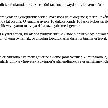
llı telefonlarındaki GPS sensörü tarafından kaydedilir. Pokémon’u bulm
eniden yerleştirebilecekleri Pokéstops ile etkileşime girerler. Pokémon’
ında kıt olabilir. Oyuncular ayrıca 10 dakika içinde 10 farklı Pokéstop ile
elik veya yarım mil veya daha fazla yürümesi gerekir.
 ziyaret etmek, bir alanda yürüyüş turu şeklinde olabilir ve oyuncuları yü
unur. Oyunu oynamak, oyuncuları topluluklarını daha iyi tanımaya teşvik 
ri yürüdüler ve menagerlerine ekleme şansı verdiler. Yumurtaların 2, 5
nlarla birlikte yürüyerek Pokémon’u güçlendirmek veya geliştirmek için k