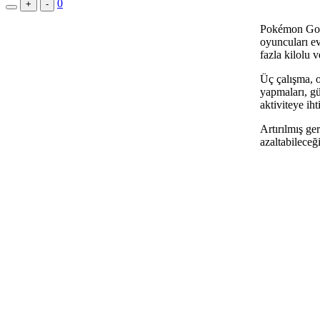
0
+
-
Pokémon Go o
oyuncuları ev
fazla kilolu
Üç çalışma, 
yapmaları, gü
aktiviteye ih
Artırılmış ge
azaltabileceğ