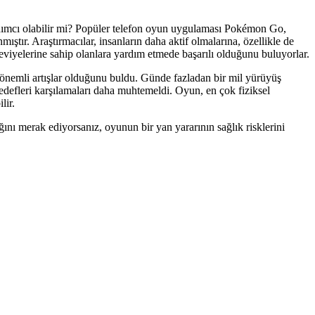
ımcı olabilir mi? Popüler telefon oyun uygulaması Pokémon Go,
ştır. Araştırmacılar, insanların daha aktif olmalarına, özellikle de
iyelerine sahip olanlara yardım etmede başarılı olduğunu buluyorlar.
önemli artışlar olduğunu buldu. Günde fazladan bir mil yürüyüş
hedefleri karşılamaları daha muhtemeldi. Oyun, en çok fiziksel
lir.
ını merak ediyorsanız, oyunun bir yan yararının sağlık risklerini