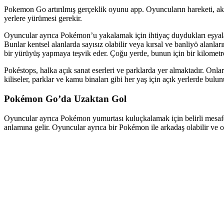
Pokemon Go artırılmış gerçeklik oyunu app. Oyuncuların hareketi, akı
yerlere yürümesi gerekir.
Oyuncular ayrıca Pokémon’u yakalamak için ihtiyaç duydukları eşyalara y
Bunlar kentsel alanlarda sayısız olabilir veya kırsal ve banliyö alanlar
bir yürüyüş yapmaya teşvik eder. Çoğu yerde, bunun için bir kilometr
Pokéstops, halka açık sanat eserleri ve parklarda yer almaktadır. Onları
kiliseler, parklar ve kamu binaları gibi her yaş için açık yerlerde bul
Pokémon Go’da Uzaktan Gol
Oyuncular ayrıca Pokémon yumurtası kuluçkalamak için belirli mesafele
anlamına gelir. Oyuncular ayrıca bir Pokémon ile arkadaş olabilir ve o