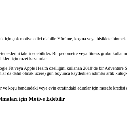
için çok motive edici olabilir. Yürüme, koşma veya bisiklete binmek y
eneklerini takdir edebilirler. Bir pedometre veya fitness grubu kullanma
kleri için rozet kazanırlar.
Google Fit veya Apple Health özelliğini kullanan 2018’de bir Adventure
lar da dahil olmak üzere) gün boyunca kaydedilen adımlar artık kuluçka
 koşu bandındaki veya evin etrafındaki adımlar için mesafe kredisi al
lmaları için Motive Edebilir