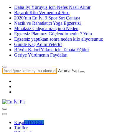
Daha İyi Yürüyüş İçin Nefes Nasıl Alınır
Başarılı Kilo Vermenin 4 Sırrı
2020’nin En İyi 9 Spor Sırt Çantası
Nazik ve Rahatlatıcı Yoga Egzersizi
Müziksiz Çalışmanız İçin 6 Neden
Egzersiz Planınızı Güçlendirmenin 7 Yolu
Egzersiz yaptıktan sonra neden kilo alıyorsunuz
Günde Kaç Adım Yeterli?
Büyük Kalori Yakma için Tabata Eğitim
Geriye Yürümenin Faydaları
Arama Yap
Koşu
GÜNCEL
Tarifler