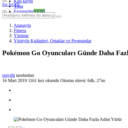
Kilo kaybı
En İyi Fit
Yoga
Egzersizler
YENİ
Anasayfa
Fitness
Yürüme
Yürüyüş Kulüpleri, Ortaklar ve Programlar
Pokémon Go Oyuncuları Günde Daha Faz
eniyifit
tarafından
16 Mart 2019
1161 kez okundu
Okuma süresi: 6dk, 27sn