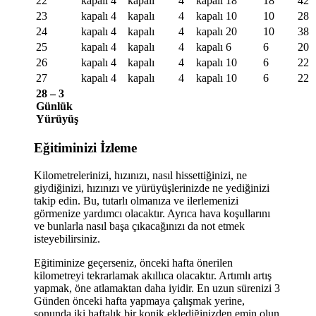
22
kapalı
4
kapalı
4
kapalı
18
18
42
23
kapalı
4
kapalı
4
kapalı
10
10
28
24
kapalı
4
kapalı
4
kapalı
20
10
38
25
kapalı
4
kapalı
4
kapalı
6
6
20
26
kapalı
4
kapalı
4
kapalı
10
6
22
27
kapalı
4
kapalı
4
kapalı
10
6
22
28 – 3
Günlük
Yürüyüş
Eğitiminizi İzleme
Kilometrelerinizi, hızınızı, nasıl hissettiğinizi, ne
giydiğinizi, hızınızı ve yürüyüşlerinizde ne yediğinizi
takip edin. Bu, tutarlı olmanıza ve ilerlemenizi
görmenize yardımcı olacaktır. Ayrıca hava koşullarını
ve bunlarla nasıl başa çıkacağınızı da not etmek
isteyebilirsiniz.
Eğitiminize geçerseniz, önceki hafta önerilen
kilometreyi tekrarlamak akıllıca olacaktır. Artımlı artış
yapmak, öne atlamaktan daha iyidir. En uzun sürenizi 3
Günden önceki hafta yapmaya çalışmak yerine,
sonunda iki haftalık bir konik eklediğinizden emin olun.