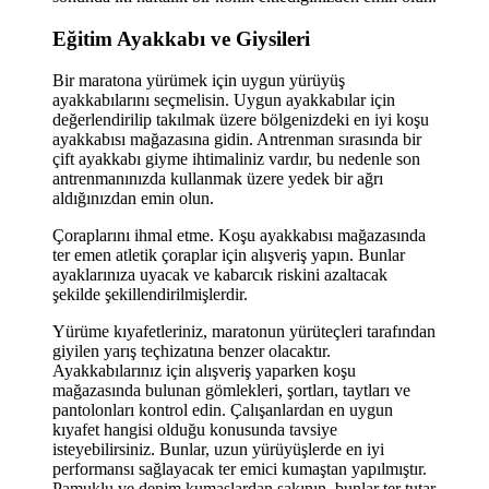
Eğitim Ayakkabı ve Giysileri
Bir maratona yürümek için uygun yürüyüş
ayakkabılarını seçmelisin. Uygun ayakkabılar için
değerlendirilip takılmak üzere bölgenizdeki en iyi koşu
ayakkabısı mağazasına gidin. Antrenman sırasında bir
çift ayakkabı giyme ihtimaliniz vardır, bu nedenle son
antrenmanınızda kullanmak üzere yedek bir ağrı
aldığınızdan emin olun.
Çoraplarını ihmal etme. Koşu ayakkabısı mağazasında
ter emen atletik çoraplar için alışveriş yapın. Bunlar
ayaklarınıza uyacak ve kabarcık riskini azaltacak
şekilde şekillendirilmişlerdir.
Yürüme kıyafetleriniz, maratonun yürüteçleri tarafından
giyilen yarış teçhizatına benzer olacaktır.
Ayakkabılarınız için alışveriş yaparken koşu
mağazasında bulunan gömlekleri, şortları, taytları ve
pantolonları kontrol edin. Çalışanlardan en uygun
kıyafet hangisi olduğu konusunda tavsiye
isteyebilirsiniz. Bunlar, uzun yürüyüşlerde en iyi
performansı sağlayacak ter emici kumaştan yapılmıştır.
Pamuklu ve denim kumaşlardan sakının, bunlar ter tutar