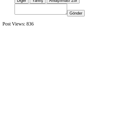
Diğer
Yanlış
Anlaşılması Zor
Gönder
Post Views:
836