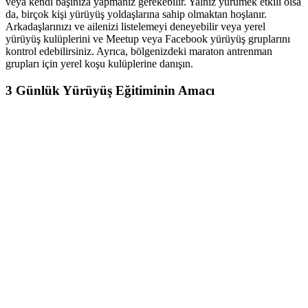
veya kendi başınıza yapmanız gerekebilir. Yalnız yürümek etkili olsa
da, birçok kişi yürüyüş yoldaşlarına sahip olmaktan hoşlanır.
Arkadaşlarınızı ve ailenizi listelemeyi deneyebilir veya yerel
yürüyüş kulüplerini ve Meetup veya Facebook yürüyüş gruplarını
kontrol edebilirsiniz. Ayrıca, bölgenizdeki maraton antrenman
grupları için yerel koşu kulüplerine danışın.
3 Günlük Yürüyüş Eğitiminin Amacı