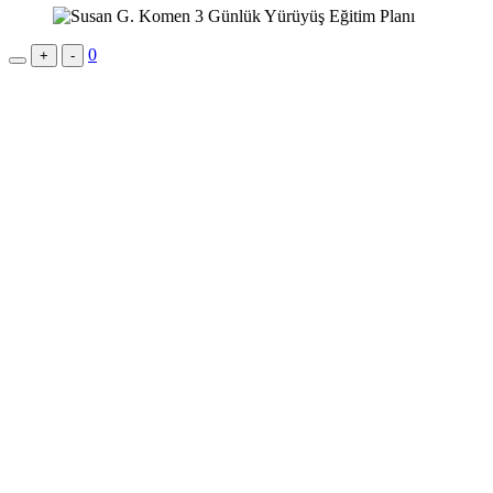
0
+
-