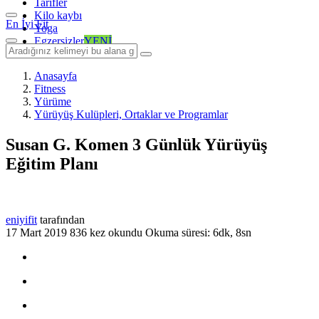
Tarifler
Kilo kaybı
En İyi Fit
Yoga
Egzersizler
YENİ
Anasayfa
Fitness
Yürüme
Yürüyüş Kulüpleri, Ortaklar ve Programlar
Susan G. Komen 3 Günlük Yürüyüş
Eğitim Planı
eniyifit
tarafından
17 Mart 2019
836 kez okundu
Okuma süresi: 6dk, 8sn