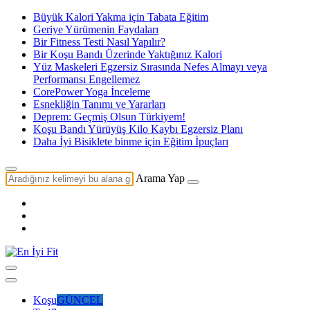
Büyük Kalori Yakma için Tabata Eğitim
Geriye Yürümenin Faydaları
Bir Fitness Testi Nasıl Yapılır?
Bir Koşu Bandı Üzerinde Yaktığınız Kalori
Yüz Maskeleri Egzersiz Sırasında Nefes Almayı veya
Performansı Engellemez
CorePower Yoga İnceleme
Esnekliğin Tanımı ve Yararları
Deprem: Geçmiş Olsun Türkiyem!
Koşu Bandı Yürüyüş Kilo Kaybı Egzersiz Planı
Daha İyi Bisiklete binme için Eğitim İpuçları
Arama Yap
Koşu
GÜNCEL