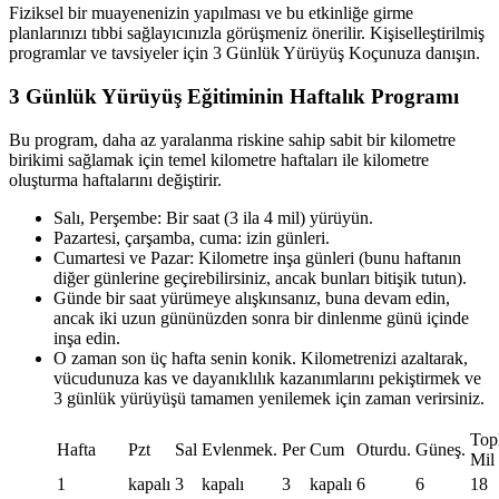
Fiziksel bir muayenenizin yapılması ve bu etkinliğe girme
planlarınızı tıbbi sağlayıcınızla görüşmeniz önerilir. Kişiselleştirilmiş
programlar ve tavsiyeler için 3 Günlük Yürüyüş Koçunuza danışın.
3 Günlük Yürüyüş Eğitiminin Haftalık Programı
Bu program, daha az yaralanma riskine sahip sabit bir kilometre
birikimi sağlamak için temel kilometre haftaları ile kilometre
oluşturma haftalarını değiştirir.
Salı, Perşembe: Bir saat (3 ila 4 mil) yürüyün.
Pazartesi, çarşamba, cuma: izin günleri.
Cumartesi ve Pazar: Kilometre inşa günleri (bunu haftanın
diğer günlerine geçirebilirsiniz, ancak bunları bitişik tutun).
Günde bir saat yürümeye alışkınsanız, buna devam edin,
ancak iki uzun gününüzden sonra bir dinlenme günü içinde
inşa edin.
O zaman son üç hafta senin konik. Kilometrenizi azaltarak,
vücudunuza kas ve dayanıklılık kazanımlarını pekiştirmek ve
3 günlük yürüyüşü tamamen yenilemek için zaman verirsiniz.
Top
Hafta
Pzt
Sal
Evlenmek.
Per
Cum
Oturdu.
Güneş.
Mil
1
kapalı
3
kapalı
3
kapalı
6
6
18