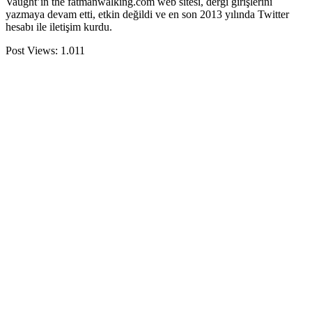
Vaught’ın the fatmanwalking.com web sitesi, dergi girişlerini
yazmaya devam etti, etkin değildi ve en son 2013 yılında Twitter
hesabı ile iletişim kurdu.
Post Views:
1.011