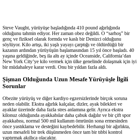
Steve Vaught, yürüyüşe başladığında 410 pound ağırlığında
olduğunu tahmin ediyor. Her zaman obez değildi. O “sarhoş” bir
genç ve fiziksel olarak formda ve kaslı bir Denizci olduğunu
söylüyor. Kilo artışı, iki yaşlı yayayı çarptığı ve öldürdüğü bir
kazanın ardından yürüyüşün başlamasından 15 yıl önce başladı. 40
yaşına geldiğinde, beş ila altı ay içinde Oceanside, California’dan
New York City’ye kilo vermek için ülke genelinde dolaşmak için iyi
bir müdahaleye karar verdi. Onu bir yıldan fazla aldı.
Şişman Olduğunda Uzun Mesafe Yürüyüşle İlgili
Sorunlar
Obezite yürüyüş ve diğer kardiyo egzersizlerinde birçok soruna
neden olabilir. Ekstra ağırlık kalçalar, dizler, ayak bilekleri ve
ayaklar üzerinde daha fazla stres anlamına gelir. Ayrıca ekstra
kilonuz olduğunda ayakkabılar daha çabuk dağılır ve bir çift spor
ayakkabısı, normal 500 mil kullanım ömrünün sona ermesinden
önce yastıklama ve desteğini kaybedebilir. Herhangi bir ağırlıkta,
uzun mesafeli bir trek düşünmeden önce tam bir tıbbi kontrol
yaptırmak akıllıca olacaktır.