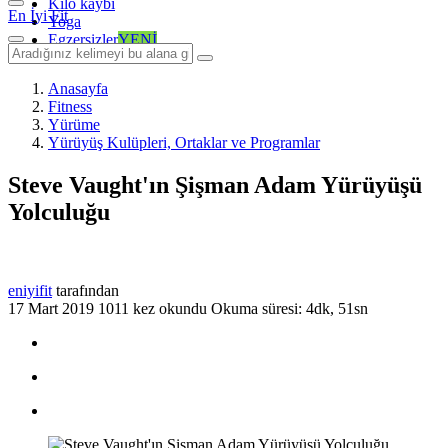
Kilo kaybı
En İyi Fit
Yoga
Egzersizler
YENİ
Anasayfa
Fitness
Yürüme
Yürüyüş Kulüpleri, Ortaklar ve Programlar
Steve Vaught'ın Şişman Adam Yürüyüşü
Yolculuğu
eniyifit
tarafından
17 Mart 2019
1011 kez okundu
Okuma süresi: 4dk, 51sn