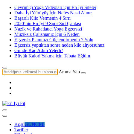
Çevrimiçi Yoga Videoları için En İyi Siteler
Daha İyi Yürüyüş İçin Nefes Nasıl Alınır
Başarılı Kilo Vermenin 4 Sırrı
2020’nin En İyi 9 Spor Sırt Çantası
Nazik ve Rahatlatıcı Yoga Egzersizi
Müziksiz Çalışmanız İçin 6 Neden
Egzersiz Planınızı Güçlendirmenin 7 Yolu
Egzersiz yaptıktan sonra neden kilo alıyorsunuz
Günde Kaç Adım Yeterli?
Büyük Kalori Yakma için Tabata Eğitim
Arama Yap
Koşu
GÜNCEL
Tarifler