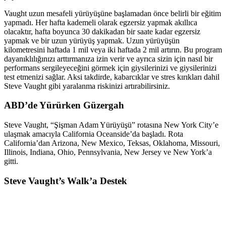
Vaught uzun mesafeli yürüyüşüne başlamadan önce belirli bir eğitim
yapmadı. Her hafta kademeli olarak egzersiz yapmak akıllıca
olacaktır, hafta boyunca 30 dakikadan bir saate kadar egzersiz
yapmak ve bir uzun yürüyüş yapmak. Uzun yürüyüşün
kilometresini haftada 1 mil veya iki haftada 2 mil artırın. Bu program
dayanıklılığınızı arttırmanıza izin verir ve ayrıca sizin için nasıl bir
performans sergileyeceğini görmek için giysilerinizi ve giysilerinizi
test etmenizi sağlar. Aksi takdirde, kabarcıklar ve stres kırıkları dahil
Steve Vaught gibi yaralanma riskinizi artırabilirsiniz.
ABD’de Yürürken Güzergah
Steve Vaught, “Şişman Adam Yürüyüşü” rotasına New York City’e
ulaşmak amacıyla California Oceanside’da başladı. Rota
California’dan Arizona, New Mexico, Teksas, Oklahoma, Missouri,
Illinois, Indiana, Ohio, Pennsylvania, New Jersey ve New York’a
gitti.
Steve Vaught’s Walk’a Destek