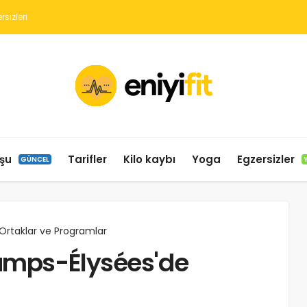
şu
Tarifler
Kilo kaybı
Yoga
Egzersizler
GÜNCEL
 Ortaklar ve Programlar
hamps-Élysées'de