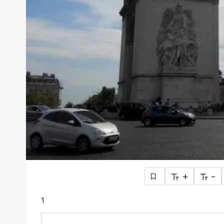
+
-
1