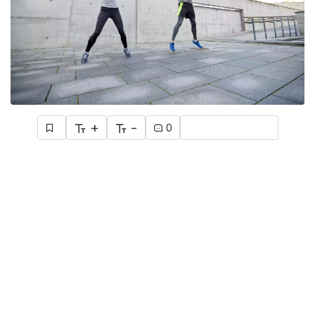
+
-
0