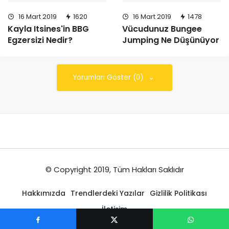
16 Mart 2019
1620
16 Mart 2019
1478
Kayla Itsines'in BBG
Vücudunuz Bungee
Egzersizi Nedir?
Jumping Ne Düşünüyor
Yorumları Göster (0)
© Copyright 2019, Tüm Hakları Saklıdır
Hakkımızda
Trendlerdeki Yazılar
Gizlilik Politikası
İletişim