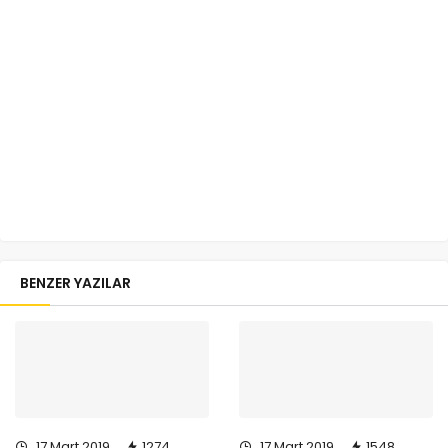
BENZER YAZILAR
17 Mart 2019
1274
17 Mart 2019
1548