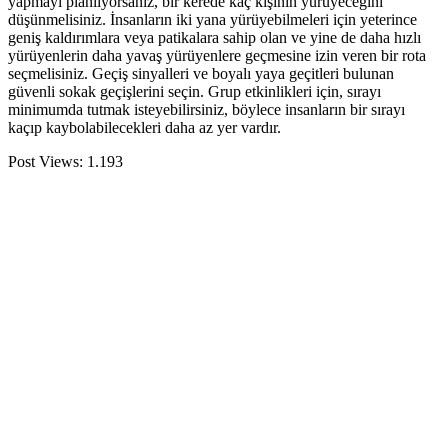
yapmayı planlıyorsanız, bir kerede kaç kişinin yürüyeceğini
düşünmelisiniz. İnsanların iki yana yürüyebilmeleri için yeterince
geniş kaldırımlara veya patikalara sahip olan ve yine de daha hızlı
yürüyenlerin daha yavaş yürüyenlere geçmesine izin veren bir rota
seçmelisiniz. Geçiş sinyalleri ve boyalı yaya geçitleri bulunan
güvenli sokak geçişlerini seçin. Grup etkinlikleri için, sırayı
minimumda tutmak isteyebilirsiniz, böylece insanların bir sırayı
kaçıp kaybolabilecekleri daha az yer vardır.
Post Views:
1.193