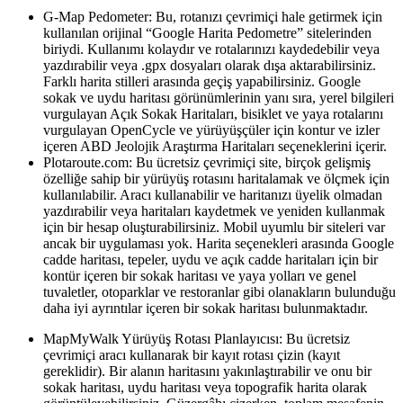
G-Map Pedometer: Bu, rotanızı çevrimiçi hale getirmek için
kullanılan orijinal “Google Harita Pedometre” sitelerinden
biriydi. Kullanımı kolaydır ve rotalarınızı kaydedebilir veya
yazdırabilir veya .gpx dosyaları olarak dışa aktarabilirsiniz.
Farklı harita stilleri arasında geçiş yapabilirsiniz. Google
sokak ve uydu haritası görünümlerinin yanı sıra, yerel bilgileri
vurgulayan Açık Sokak Haritaları, bisiklet ve yaya rotalarını
vurgulayan OpenCycle ve yürüyüşçüler için kontur ve izler
içeren ABD Jeolojik Araştırma Haritaları seçeneklerini içerir.
Plotaroute.com: Bu ücretsiz çevrimiçi site, birçok gelişmiş
özelliğe sahip bir yürüyüş rotasını haritalamak ve ölçmek için
kullanılabilir. Aracı kullanabilir ve haritanızı üyelik olmadan
yazdırabilir veya haritaları kaydetmek ve yeniden kullanmak
için bir hesap oluşturabilirsiniz. Mobil uyumlu bir siteleri var
ancak bir uygulaması yok. Harita seçenekleri arasında Google
cadde haritası, tepeler, uydu ve açık cadde haritaları için bir
kontür içeren bir sokak haritası ve yaya yolları ve genel
tuvaletler, otoparklar ve restoranlar gibi olanakların bulunduğu
daha iyi ayrıntılar içeren bir sokak haritası bulunmaktadır.
MapMyWalk Yürüyüş Rotası Planlayıcısı: Bu ücretsiz
çevrimiçi aracı kullanarak bir kayıt rotası çizin (kayıt
gereklidir). Bir alanın haritasını yakınlaştırabilir ve onu bir
sokak haritası, uydu haritası veya topografik harita olarak