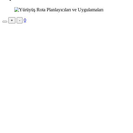
0
+
-