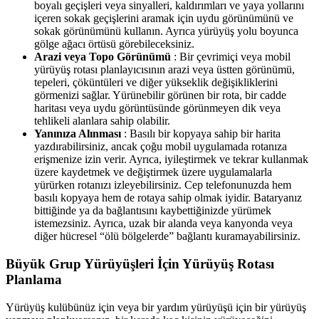
boyalı geçişleri veya sinyalleri, kaldırımları ve yaya yollarını
içeren sokak geçişlerini aramak için uydu görünümünü ve
sokak görünümünü kullanın. Ayrıca yürüyüş yolu boyunca
gölge ağacı örtüsü görebileceksiniz.
Arazi veya Topo Görünümü
: Bir çevrimiçi veya mobil
yürüyüş rotası planlayıcısının arazi veya üstten görünümü,
tepeleri, çöküntüleri ve diğer yükseklik değişikliklerini
görmenizi sağlar. Yürünebilir görünen bir rota, bir cadde
haritası veya uydu görüntüsünde görünmeyen dik veya
tehlikeli alanlara sahip olabilir.
Yanınıza Alınması
: Basılı bir kopyaya sahip bir harita
yazdırabilirsiniz, ancak çoğu mobil uygulamada rotanıza
erişmenize izin verir. Ayrıca, iyileştirmek ve tekrar kullanmak
üzere kaydetmek ve değiştirmek üzere uygulamalarla
yürürken rotanızı izleyebilirsiniz. Cep telefonunuzda hem
basılı kopyaya hem de rotaya sahip olmak iyidir. Bataryanız
bittiğinde ya da bağlantısını kaybettiğinizde yürümek
istemezsiniz. Ayrıca, uzak bir alanda veya kanyonda veya
diğer hücresel “ölü bölgelerde” bağlantı kuramayabilirsiniz.
Büyük Grup Yürüyüşleri İçin Yürüyüş Rotası
Planlama
Yürüyüş kulübünüz için veya bir yardım yürüyüşü için bir yürüyüş