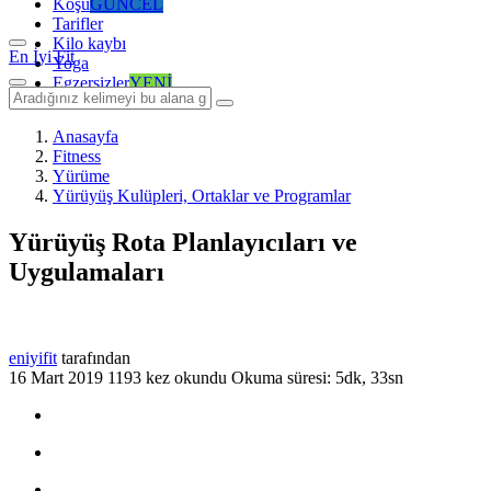
Koşu
GÜNCEL
Tarifler
Kilo kaybı
En İyi Fit
Yoga
Egzersizler
YENİ
Anasayfa
Fitness
Yürüme
Yürüyüş Kulüpleri, Ortaklar ve Programlar
Yürüyüş Rota Planlayıcıları ve
Uygulamaları
eniyifit
tarafından
16 Mart 2019
1193 kez okundu
Okuma süresi: 5dk, 33sn