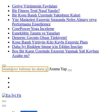
Geriye Yürümenin Faydaları
Bir Fitness Testi Nasıl Yapılır?
Bir Koşu Bandı Üzerinde Yaktığınız Kalori
Yüz Maskeleri Egzersiz Sırasında Nefes Almayı veya
Performansı Engellemez
CorePower Yoga İnceleme
Esnekliğin Tanımı ve Yararları
Deprem: Geçmiş Olsun Türkiyem!
Koşu Bandı Yürüyüş Kilo Kaybı Egzersiz Planı
Daha İyi Bisiklete binme için Eğitim İpuçları
Boş Bir Karın Üzerinde Egzersiz Yapmak Yağ Kaybını
Azaltır mı?
Arama Yap