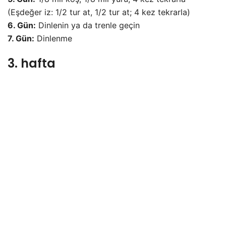
(Eşdeğer iz: 1/2 tur at, 1/2 tur at; 4 kez tekrarla)
6. Gün:
Dinlenin ya da trenle geçin
7. Gün:
Dinlenme
3. hafta