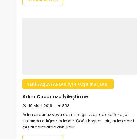
YENI BAŞLAYANLAR İÇIN KOŞU İPUÇLARI
Adım Cirounuzu İyileştirme
19 Mart 2019
853
Adım cirounuz veya adım sıklığınız, bir dakikalık koşu
sırasında attığınız adımdır. Çoğu koşucu için, adım devri
çeşitli adımlarda aynı kalır…