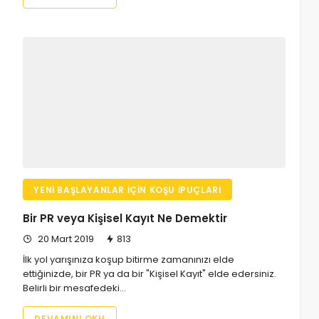
YENI BAŞLAYANLAR İÇIN KOŞU İPUÇLARI
Bir PR veya Kişisel Kayıt Ne Demektir
20 Mart 2019
813
İlk yol yarışınıza koşup bitirme zamanınızı elde
ettiğinizde, bir PR ya da bir "Kişisel Kayıt" elde edersiniz.
Belirli bir mesafedeki…
DEVAMINI OKU