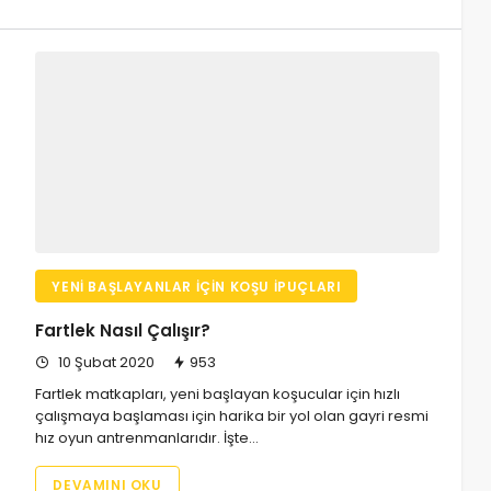
YENI BAŞLAYANLAR İÇIN KOŞU İPUÇLARI
Fartlek Nasıl Çalışır?
10 Şubat 2020
953
Fartlek matkapları, yeni başlayan koşucular için hızlı
çalışmaya başlaması için harika bir yol olan gayri resmi
hız oyun antrenmanlarıdır. İşte…
DEVAMINI OKU