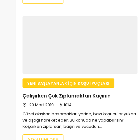
YENI BAŞLAYANLAR İÇIN KOŞU İPUÇLARI
Çalışırken Çok Zıplamaktan Kaçının
20 Mart 2019
1014
Güzel akışkan basamakları yerine, bazı koşucular yukarı
ve aşağı hareket eder. Bu konuda ne yapabilirsin?
Koşarken zıplarsan, başın ve vücudun…
DEVAMINI OKU