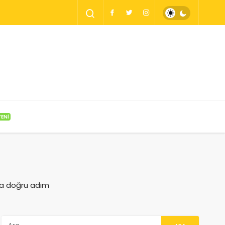
YENİ
ışa doğru adım