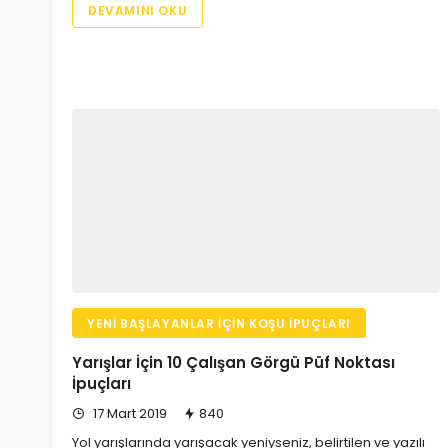
DEVAMINI OKU
YENI BAŞLAYANLAR İÇIN KOŞU İPUÇLARI
Yarışlar İçin 10 Çalışan Görgü Püf Noktası
İpuçları
17 Mart 2019
840
Yol yarışlarında yarışacak yeniyseniz, belirtilen ve yazılı