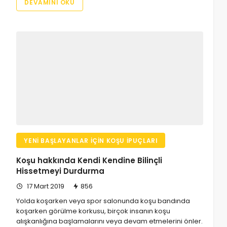
DEVAMINI OKU
YENI BAŞLAYANLAR İÇIN KOŞU İPUÇLARI
Koşu hakkında Kendi Kendine Bilinçli
Hissetmeyi Durdurma
17 Mart 2019
856
Yolda koşarken veya spor salonunda koşu bandında
koşarken görülme korkusu, birçok insanın koşu
alışkanlığına başlamalarını veya devam etmelerini önler.