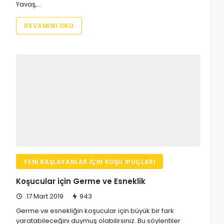
Yavaş,…
DEVAMINI OKU
YENI BAŞLAYANLAR İÇIN KOŞU İPUÇLARI
Koşucular için Germe ve Esneklik
17 Mart 2019
943
Germe ve esnekliğin koşucular için büyük bir fark
yaratabileceğini duymuş olabilirsiniz. Bu söylentiler