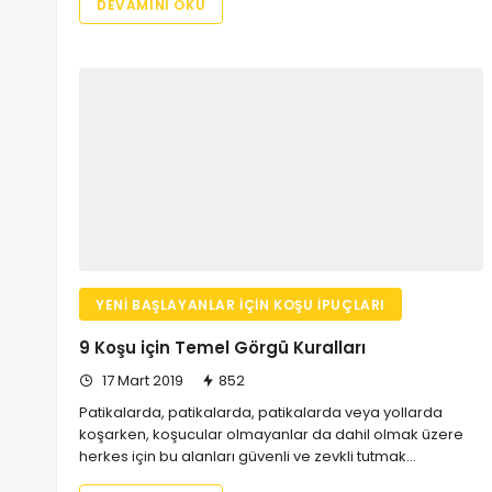
DEVAMINI OKU
YENI BAŞLAYANLAR İÇIN KOŞU İPUÇLARI
9 Koşu için Temel Görgü Kuralları
17 Mart 2019
852
Patikalarda, patikalarda, patikalarda veya yollarda
koşarken, koşucular olmayanlar da dahil olmak üzere
herkes için bu alanları güvenli ve zevkli tutmak…