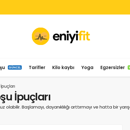
şu
Tarifler
Kilo kaybı
Yoga
Egzersizler
GÜNCEL
İpuçları
şu İpuçları
z olabilir. Başlamayı, dayanıklılığı arttırmayı ve hatta bir yar