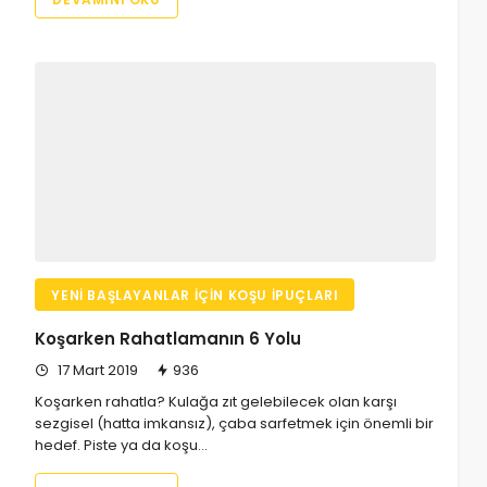
YENI BAŞLAYANLAR İÇIN KOŞU İPUÇLARI
Koşarken Rahatlamanın 6 Yolu
17 Mart 2019
936
Koşarken rahatla? Kulağa zıt gelebilecek olan karşı
sezgisel (hatta imkansız), çaba sarfetmek için önemli bir
hedef. Piste ya da koşu…