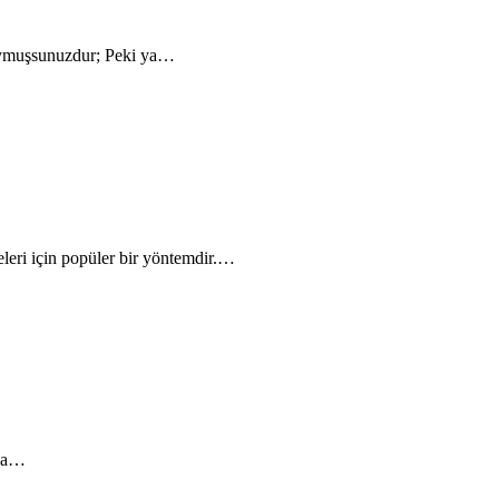
duymuşsunuzdur; Peki ya…
eleri için popüler bir yöntemdir.…
ika…