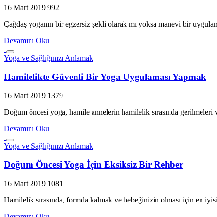
16 Mart 2019
992
Çağdaş yoganın bir egzersiz şekli olarak mı yoksa manevi bir uygul
Devamını Oku
Yoga ve Sağlığınızı Anlamak
Hamilelikte Güvenli Bir Yoga Uygulaması Yapmak
16 Mart 2019
1379
Doğum öncesi yoga, hamile annelerin hamilelik sırasında gerilmeleri 
Devamını Oku
Yoga ve Sağlığınızı Anlamak
Doğum Öncesi Yoga İçin Eksiksiz Bir Rehber
16 Mart 2019
1081
Hamilelik sırasında, formda kalmak ve bebeğinizin olması için en iyi
Devamını Oku