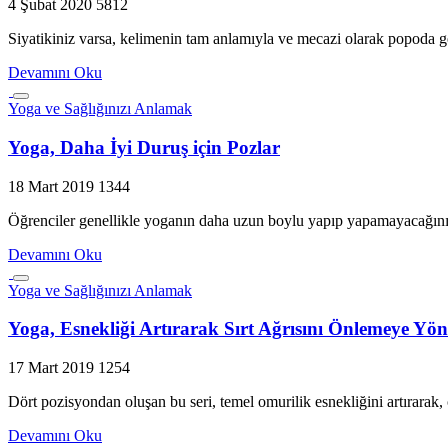
4 Şubat 2020
5812
Siyatikiniz varsa, kelimenin tam anlamıyla ve mecazi olarak popoda ge
Devamını Oku
Yoga ve Sağlığınızı Anlamak
Yoga, Daha İyi Duruş için Pozlar
18 Mart 2019
1344
Öğrenciler genellikle yoganın daha uzun boylu yapıp yapamayacağını 
Devamını Oku
Yoga ve Sağlığınızı Anlamak
Yoga, Esnekliği Artırarak Sırt Ağrısını Önlemeye Yöne
17 Mart 2019
1254
Dört pozisyondan oluşan bu seri, temel omurilik esnekliğini artırara
Devamını Oku