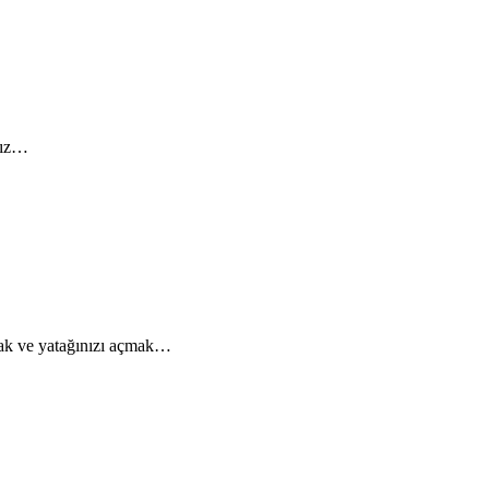
ınız…
mak ve yatağınızı açmak…