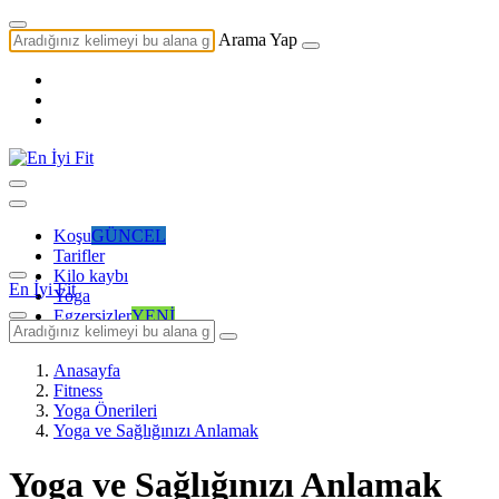
Arama Yap
Koşu
GÜNCEL
Tarifler
Kilo kaybı
En İyi Fit
Yoga
Egzersizler
YENİ
Anasayfa
Fitness
Yoga Önerileri
Yoga ve Sağlığınızı Anlamak
Yoga ve Sağlığınızı Anlamak