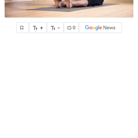
+
-
0