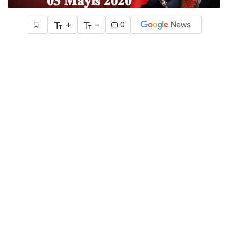
+
-
0