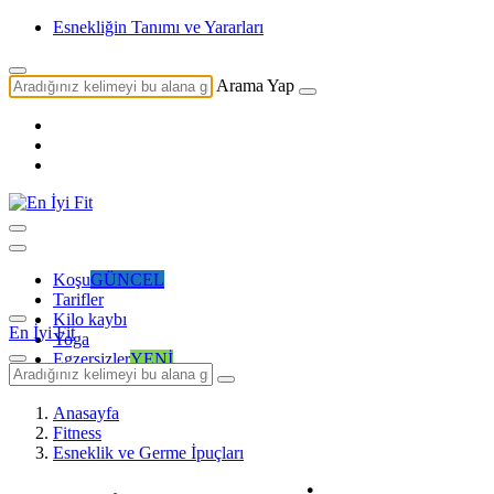
Esnekliğin Tanımı ve Yararları
Arama Yap
Koşu
GÜNCEL
Tarifler
Kilo kaybı
En İyi Fit
Yoga
Egzersizler
YENİ
Anasayfa
Fitness
Esneklik ve Germe İpuçları