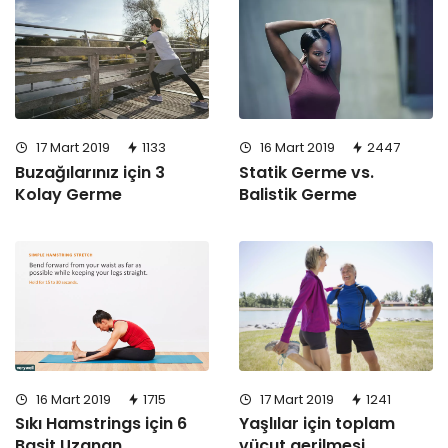
17 Mart 2019
1133
16 Mart 2019
2447
Buzağılarınız için 3
Statik Germe vs.
Kolay Germe
Balistik Germe
16 Mart 2019
1715
17 Mart 2019
1241
Sıkı Hamstrings için 6
Yaşlılar için toplam
Basit Uzanan
vücut gerilmesi