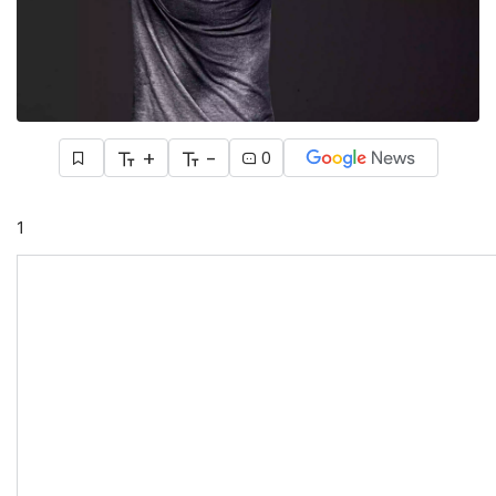
+
-
0
1