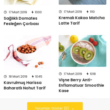
17 Mart 2019
1110
17 Mart 2019
1000
Kremalı Kakao Matcha
Sağlıklı Domates
Latte Tarif
Fesleğen Çorbası
17 Mart 2019
1018
18 Mart 2019
1045
Vişne Berry Anti-
Kavrulmuş Harissa
Enflamatuar Smoothie
Baharatlı Nohut Tarif
Kase
Yorumları Göster (0)