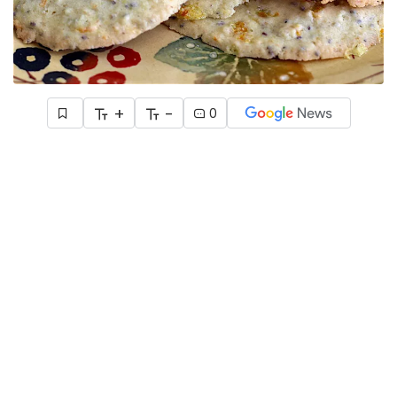
+
-
0