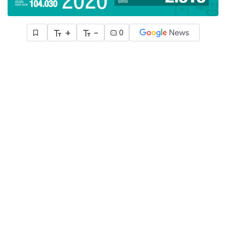
+
-
0