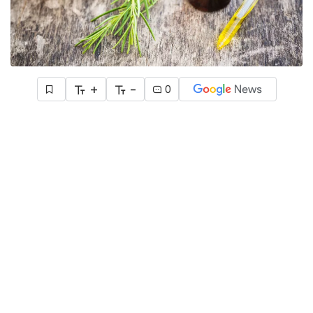
+
-
0