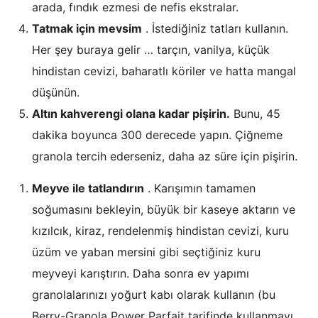
arada, fındık ezmesi de nefis ekstralar.
Tatmak için mevsim
. İstediğiniz tatları kullanın.
Her şey buraya gelir … tarçın, vanilya, küçük
hindistan cevizi, baharatlı köriler ve hatta mangal
düşünün.
Altın kahverengi olana kadar pişirin.
Bunu, 45
dakika boyunca 300 derecede yapın. Çiğneme
granola tercih ederseniz, daha az süre için pişirin.
Meyve ile tatlandırın
. Karışımın tamamen
soğumasını bekleyin, büyük bir kaseye aktarın ve
kızılcık, kiraz, rendelenmiş hindistan cevizi, kuru
üzüm ve yaban mersini gibi seçtiğiniz kuru
meyveyi karıştırın. Daha sonra ev yapımı
granolalarınızı yoğurt kabı olarak kullanın (bu
Berry-Granola Power Parfait tarifinde kullanmayı