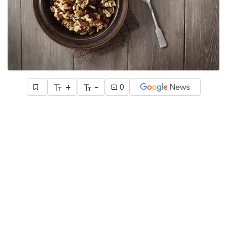
+
-
0