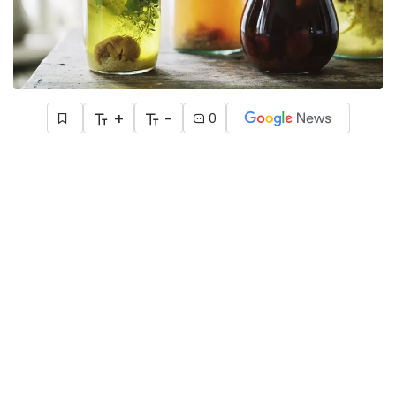
+
-
0