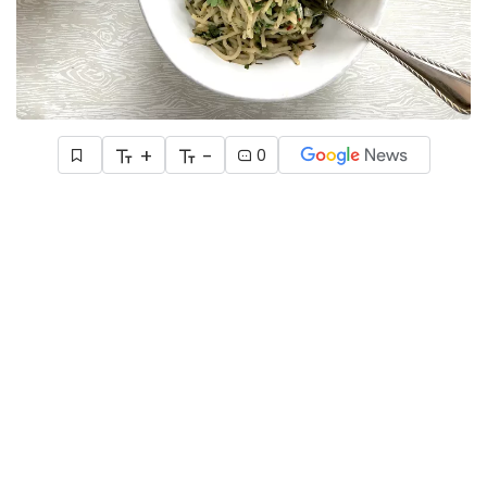
+
-
0