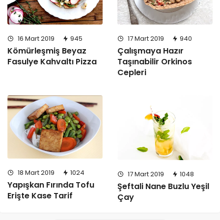
16 Mart 2019
945
17 Mart 2019
940
Kömürleşmiş Beyaz
Çalışmaya Hazır
Fasulye Kahvaltı Pizza
Taşınabilir Orkinos
Cepleri
18 Mart 2019
1024
17 Mart 2019
1048
Yapışkan Fırında Tofu
Şeftali Nane Buzlu Yeşil
Erişte Kase Tarif
Çay