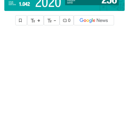
+
-
0