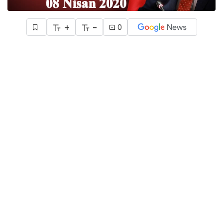
+
-
0