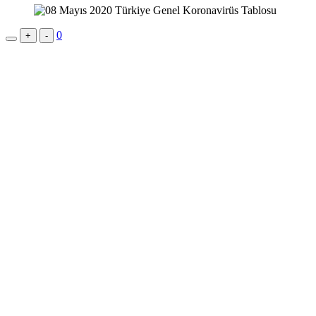
0
+
-