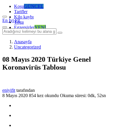
Koşu
GÜNCEL
Tarifler
Kilo kaybı
En İyi Fit
Yoga
Egzersizler
YENİ
Anasayfa
Uncategorized
08 Mayıs 2020 Türkiye Genel
Koronavirüs Tablosu
eniyifit
tarafından
8 Mayıs 2020
854 kez okundu
Okuma süresi: 0dk, 52sn