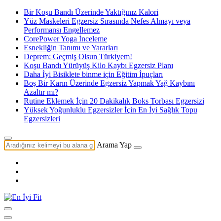
Bir Koşu Bandı Üzerinde Yaktığınız Kalori
Yüz Maskeleri Egzersiz Sırasında Nefes Almayı veya
Performansı Engellemez
CorePower Yoga İnceleme
Esnekliğin Tanımı ve Yararları
Deprem: Geçmiş Olsun Türkiyem!
Koşu Bandı Yürüyüş Kilo Kaybı Egzersiz Planı
Daha İyi Bisiklete binme için Eğitim İpuçları
Boş Bir Karın Üzerinde Egzersiz Yapmak Yağ Kaybını
Azaltır mı?
Rutine Eklemek İçin 20 Dakikalık Boks Torbası Egzersizi
Yüksek Yoğunluklu Egzersizler İçin En İyi Sağlık Topu
Egzersizleri
Arama Yap