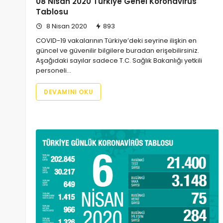
08 Nisan 2020 Türkiye Genel Koronavirüs
Tablosu
8 Nisan 2020
893
COVID-19 vakalarının Türkiye’deki seyrine ilişkin en
güncel ve güvenilir bilgilere buradan erişebilirsiniz.
Aşağıdaki sayılar sadece T.C. Sağlık Bakanlığı yetkili
personeli…
DEVAMINI OKU