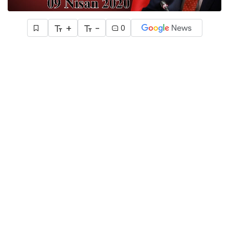
+
-
0