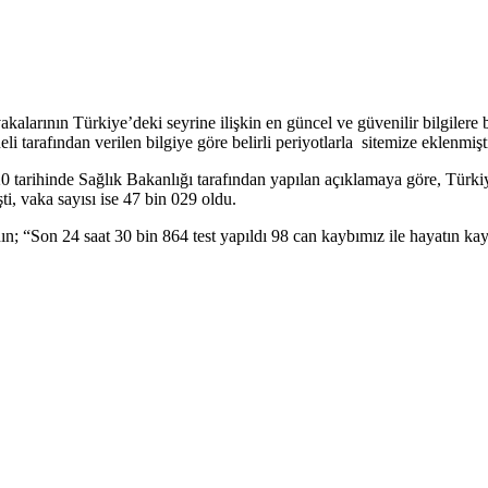
larının Türkiye’deki seyrine ilişkin en güncel ve güvenilir bilgilere b
eli tarafından verilen bilgiye göre belirli periyotlarla sitemize eklenmişti
 tarihinde Sağlık Bakanlığı tarafından yapılan açıklamaya göre, Türkiy
şti, vaka sayısı ise 47 bin 029 oldu.
n; “Son 24 saat 30 bin 864 test yapıldı 98 can kaybımız ile hayatın ka