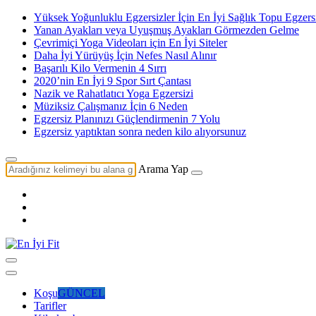
Yüksek Yoğunluklu Egzersizler İçin En İyi Sağlık Topu Egzersi
Yanan Ayakları veya Uyuşmuş Ayakları Görmezden Gelme
Çevrimiçi Yoga Videoları için En İyi Siteler
Daha İyi Yürüyüş İçin Nefes Nasıl Alınır
Başarılı Kilo Vermenin 4 Sırrı
2020’nin En İyi 9 Spor Sırt Çantası
Nazik ve Rahatlatıcı Yoga Egzersizi
Müziksiz Çalışmanız İçin 6 Neden
Egzersiz Planınızı Güçlendirmenin 7 Yolu
Egzersiz yaptıktan sonra neden kilo alıyorsunuz
Arama Yap
Koşu
GÜNCEL
Tarifler