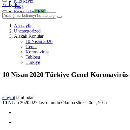
Kilo kaybı
En İyi Fit
Yoga
Egzersizler
YENİ
Anasayfa
Uncategorized
Alakalı Konular
10 Nisan 2020
Genel
Koronavirüs
Tablosu
Türkiye
10 Nisan 2020 Türkiye Genel Koronavirüs
eniyifit
tarafından
10 Nisan 2020
927 kez okundu
Okuma süresi: 0dk, 50sn