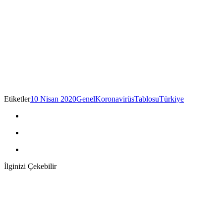
Etiketler
10 Nisan 2020
Genel
Koronavirüs
Tablosu
Türkiye
İlginizi Çekebilir