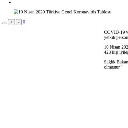
0
+
-
COVID-19 vaka
yetkili person
10 Nisan 2020
423 kişi iyile
Sağlık Bakanı
olmuştur.”