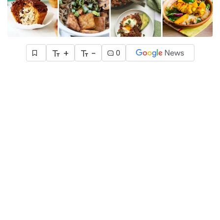
+
-
0