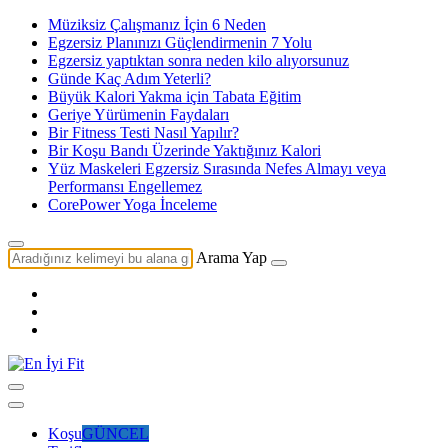
Müziksiz Çalışmanız İçin 6 Neden
Egzersiz Planınızı Güçlendirmenin 7 Yolu
Egzersiz yaptıktan sonra neden kilo alıyorsunuz
Günde Kaç Adım Yeterli?
Büyük Kalori Yakma için Tabata Eğitim
Geriye Yürümenin Faydaları
Bir Fitness Testi Nasıl Yapılır?
Bir Koşu Bandı Üzerinde Yaktığınız Kalori
Yüz Maskeleri Egzersiz Sırasında Nefes Almayı veya
Performansı Engellemez
CorePower Yoga İnceleme
Arama Yap
Koşu
GÜNCEL