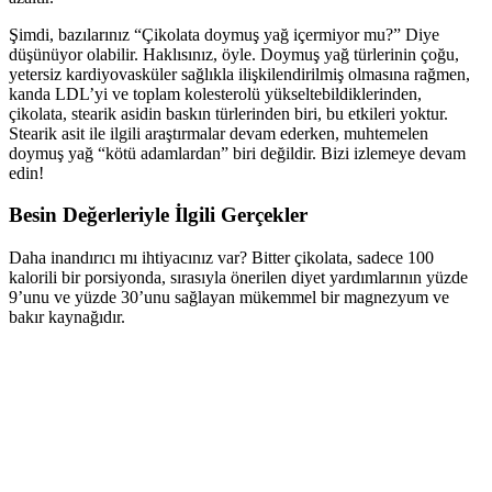
Şimdi, bazılarınız “Çikolata doymuş yağ içermiyor mu?” Diye
düşünüyor olabilir. Haklısınız, öyle. Doymuş yağ türlerinin çoğu,
yetersiz kardiyovasküler sağlıkla ilişkilendirilmiş olmasına rağmen,
kanda LDL’yi ve toplam kolesterolü yükseltebildiklerinden,
çikolata, stearik asidin baskın türlerinden biri, bu etkileri yoktur.
Stearik asit ile ilgili araştırmalar devam ederken, muhtemelen
doymuş yağ “kötü adamlardan” biri değildir. Bizi izlemeye devam
edin!
Besin Değerleriyle İlgili Gerçekler
Daha inandırıcı mı ihtiyacınız var? Bitter çikolata, sadece 100
kalorili bir porsiyonda, sırasıyla önerilen diyet yardımlarının yüzde
9’unu ve yüzde 30’unu sağlayan mükemmel bir magnezyum ve
bakır kaynağıdır.