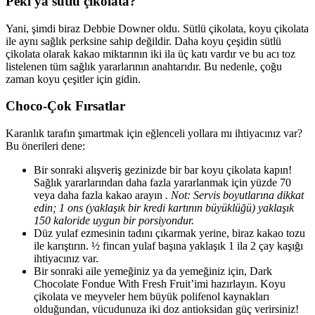
Peki ya sütlü çikolata?
Yani, şimdi biraz Debbie Downer oldu. Sütlü çikolata, koyu çikolata
ile aynı sağlık perksine sahip değildir. Daha koyu çeşidin sütlü
çikolata olarak kakao miktarının iki ila üç katı vardır ve bu acı toz
listelenen tüm sağlık yararlarının anahtarıdır. Bu nedenle, çoğu
zaman koyu çeşitler için gidin.
Choco-Çok Fırsatlar
Karanlık tarafın şımartmak için eğlenceli yollara mı ihtiyacınız var?
Bu önerileri dene:
Bir sonraki alışveriş gezinizde bir bar koyu çikolata kapın!
Sağlık yararlarından daha fazla yararlanmak için yüzde 70
veya daha fazla kakao arayın
. Not: Servis boyutlarına dikkat
edin; 1 ons (yaklaşık bir kredi kartının büyüklüğü) yaklaşık
150 kaloride uygun bir porsiyondur.
Düz yulaf ezmesinin tadını çıkarmak yerine, biraz kakao tozu
ile karıştırın. ½ fincan yulaf başına yaklaşık 1 ila 2 çay kaşığı
ihtiyacınız var.
Bir sonraki aile yemeğiniz ya da yemeğiniz için, Dark
Chocolate Fondue With Fresh Fruit’imi hazırlayın. Koyu
çikolata ve meyveler hem büyük polifenol kaynakları
olduğundan, vücudunuza iki doz antioksidan güç verirsiniz!