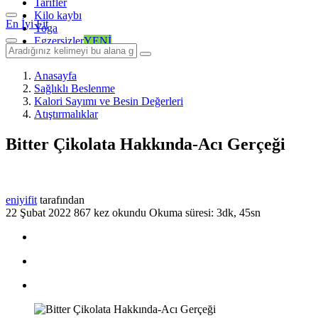
Tarifler
Kilo kaybı
En İyi Fit
Yoga
Egzersizler
YENİ
Anasayfa
Sağlıklı Beslenme
Kalori Sayımı ve Besin Değerleri
Atıştırmalıklar
Bitter Çikolata Hakkında-Acı Gerçeği
eniyifit
tarafından
22 Şubat 2022
867 kez okundu
Okuma süresi: 3dk, 45sn