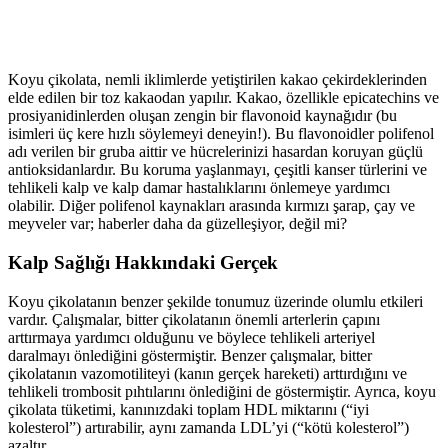
Koyu çikolata, nemli iklimlerde yetiştirilen kakao çekirdeklerinden
elde edilen bir toz kakaodan yapılır. Kakao, özellikle epicatechins ve
prosiyanidinlerden oluşan zengin bir flavonoid kaynağıdır (bu
isimleri üç kere hızlı söylemeyi deneyin!). Bu flavonoidler polifenol
adı verilen bir gruba aittir ve hücrelerinizi hasardan koruyan güçlü
antioksidanlardır. Bu koruma yaşlanmayı, çeşitli kanser türlerini ve
tehlikeli kalp ve kalp damar hastalıklarını önlemeye yardımcı
olabilir. Diğer polifenol kaynakları arasında kırmızı şarap, çay ve
meyveler var; haberler daha da güzelleşiyor, değil mi?
Kalp Sağlığı Hakkındaki Gerçek
Koyu çikolatanın benzer şekilde tonumuz üzerinde olumlu etkileri
vardır. Çalışmalar, bitter çikolatanın önemli arterlerin çapını
arttırmaya yardımcı olduğunu ve böylece tehlikeli arteriyel
daralmayı önlediğini göstermiştir. Benzer çalışmalar, bitter
çikolatanın vazomotiliteyi (kanın gerçek hareketi) arttırdığını ve
tehlikeli trombosit pıhtılarını önlediğini de göstermiştir. Ayrıca, koyu
çikolata tüketimi, kanınızdaki toplam HDL miktarını (“iyi
kolesterol”) artırabilir, aynı zamanda LDL’yi (“kötü kolesterol”)
azaltır.