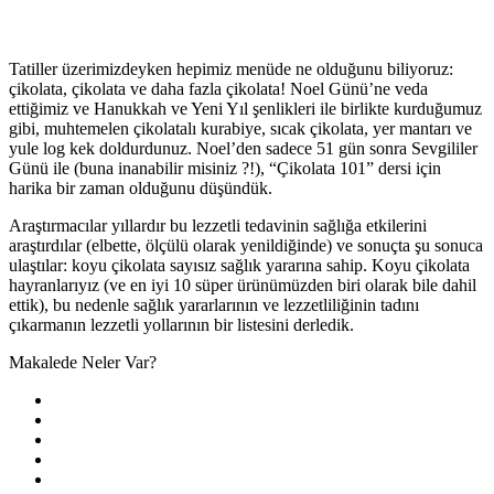
Tatiller üzerimizdeyken hepimiz menüde ne olduğunu biliyoruz:
çikolata, çikolata ve daha fazla çikolata! Noel Günü’ne veda
ettiğimiz ve Hanukkah ve Yeni Yıl şenlikleri ile birlikte kurduğumuz
gibi, muhtemelen çikolatalı kurabiye, sıcak çikolata, yer mantarı ve
yule log kek doldurdunuz. Noel’den sadece 51 gün sonra Sevgililer
Günü ile (buna inanabilir misiniz ?!), “Çikolata 101” dersi için
harika bir zaman olduğunu düşündük.
Araştırmacılar yıllardır bu lezzetli tedavinin sağlığa etkilerini
araştırdılar (elbette, ölçülü olarak yenildiğinde) ve sonuçta şu sonuca
ulaştılar: koyu çikolata sayısız sağlık yararına sahip. Koyu çikolata
hayranlarıyız (ve en iyi 10 süper ürünümüzden biri olarak bile dahil
ettik), bu nedenle sağlık yararlarının ve lezzetliliğinin tadını
çıkarmanın lezzetli yollarının bir listesini derledik.
Makalede Neler Var?