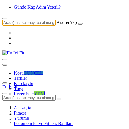
Günde Kaç Adım Yeterli?
Arama Yap
Koşu
GÜNCEL
Tarifler
Kilo kaybı
En İyi Fit
Yoga
Egzersizler
YENİ
Anasayfa
Fitness
Yürüme
Pedometreler ve Fitness Bantları