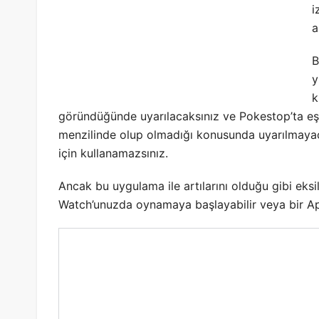
i
a
B
y
k
göründüğünde uyarılacaksınız ve Pokestop’ta eşy
menzilinde olup olmadığı konusunda uyarılmayac
için kullanamazsınız.
Ancak bu uygulama ile artılarını olduğu gibi eksil
Watch’unuzda oynamaya başlayabilir veya bir Appl