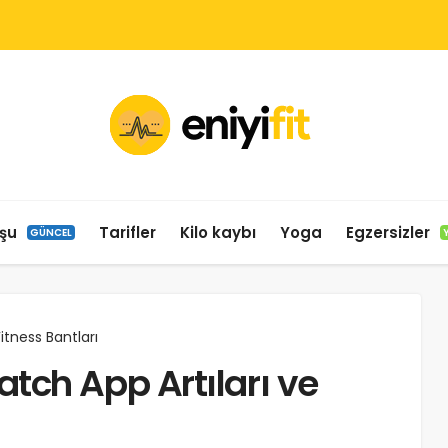
şu
Tarifler
Kilo kaybı
Yoga
Egzersizler
GÜNCEL
tness Bantları
tch App Artıları ve