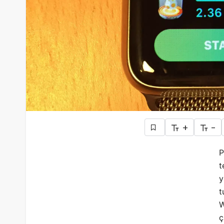
+
-
P
t
y
t
W
ç