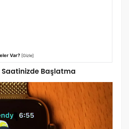
eler Var?
[
Gizle
]
 Saatinizde Başlatma