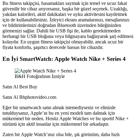
Bu fitness takipçisi, basamakları saymak için temel ve ucuz fakat
güvenilir bir cihaz arıyorsanız, başka bir güzel seçenek. Uzaklığı,
yakılan kalorileri, aktif dakikaları ve uyku aktivitesini kaydetmek
için de kullanabilirsiniz. İzleyici ekranı aramalarınızı, mesajlarınızı
ve bildirimlerinizi doğrudan Bluetooth üzerinden bileğinizden
görmenizi sağlar. Dahili bir USB fişi ile, kablo gerektirmeden
herhangi bir USB bloğuna veya bilgisayara bağlayarak şarj edilmesi
kolaydır. En uygun fitness takipçisi olmayabilir, ancak ucuz bir
fiyata konforlu, şaşırtıcı derecede hassas bir cihazdır.
En İyi SmartWatch: Apple Watch Nike + Series 4
B&H Fotoğrafının İzniyle
Satın Al Best Buy
Satın Al Bhphotovideo.com
Eğer bir smartwatch satın almak istemediyseniz ve elinizde
tutulduysanız, Apple’ın bu en yeni modeli tam dalmak için
mükemmel bir neden. Henüz Apple Watches ve bu sportif Nike +
sürümü için aktif insanlar için mükemmel bir arkadaştır.
Zaten bir Apple Watch’ınız olsa bile, şık görünüm, daha hızlı