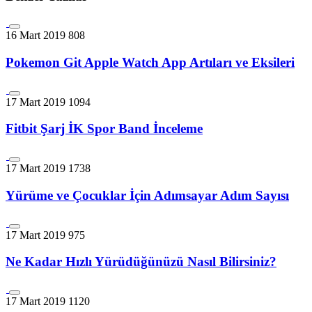
16 Mart 2019
808
Pokemon Git Apple Watch App Artıları ve Eksileri
17 Mart 2019
1094
Fitbit Şarj İK Spor Band İnceleme
17 Mart 2019
1738
Yürüme ve Çocuklar İçin Adımsayar Adım Sayısı
17 Mart 2019
975
Ne Kadar Hızlı Yürüdüğünüzü Nasıl Bilirsiniz?
17 Mart 2019
1120