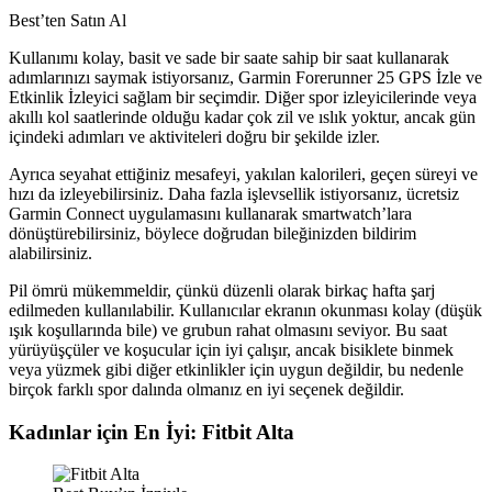
Best’ten
Satın Al
Kullanımı kolay, basit ve sade bir saate sahip bir saat kullanarak
adımlarınızı saymak istiyorsanız, Garmin Forerunner 25 GPS İzle ve
Etkinlik İzleyici sağlam bir seçimdir. Diğer spor izleyicilerinde veya
akıllı kol saatlerinde olduğu kadar çok zil ve ıslık yoktur, ancak gün
içindeki adımları ve aktiviteleri doğru bir şekilde izler.
Ayrıca seyahat ettiğiniz mesafeyi, yakılan kalorileri, geçen süreyi ve
hızı da izleyebilirsiniz. Daha fazla işlevsellik istiyorsanız, ücretsiz
Garmin Connect uygulamasını kullanarak smartwatch’lara
dönüştürebilirsiniz, böylece doğrudan bileğinizden bildirim
alabilirsiniz.
Pil ömrü mükemmeldir, çünkü düzenli olarak birkaç hafta şarj
edilmeden kullanılabilir. Kullanıcılar ekranın okunması kolay (düşük
ışık koşullarında bile) ve grubun rahat olmasını seviyor. Bu saat
yürüyüşçüler ve koşucular için iyi çalışır, ancak bisiklete binmek
veya yüzmek gibi diğer etkinlikler için uygun değildir, bu nedenle
birçok farklı spor dalında olmanız en iyi seçenek değildir.
Kadınlar için En İyi: Fitbit Alta