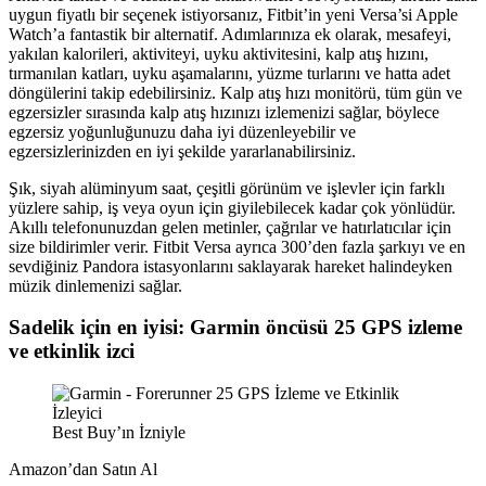
uygun fiyatlı bir seçenek istiyorsanız, Fitbit’in yeni Versa’si Apple
Watch’a fantastik bir alternatif. Adımlarınıza ek olarak, mesafeyi,
yakılan kalorileri, aktiviteyi, uyku aktivitesini, kalp atış hızını,
tırmanılan katları, uyku aşamalarını, yüzme turlarını ve hatta adet
döngülerini takip edebilirsiniz. Kalp atış hızı monitörü, tüm gün ve
egzersizler sırasında kalp atış hızınızı izlemenizi sağlar, böylece
egzersiz yoğunluğunuzu daha iyi düzenleyebilir ve
egzersizlerinizden en iyi şekilde yararlanabilirsiniz.
Şık, siyah alüminyum saat, çeşitli görünüm ve işlevler için farklı
yüzlere sahip, iş veya oyun için giyilebilecek kadar çok yönlüdür.
Akıllı telefonunuzdan gelen metinler, çağrılar ve hatırlatıcılar için
size bildirimler verir. Fitbit Versa ayrıca 300’den fazla şarkıyı ve en
sevdiğiniz Pandora istasyonlarını saklayarak hareket halindeyken
müzik dinlemenizi sağlar.
Sadelik için en iyisi: Garmin öncüsü 25 GPS izleme
ve etkinlik izci
Best Buy’ın İzniyle
Amazon’dan
Satın
Al