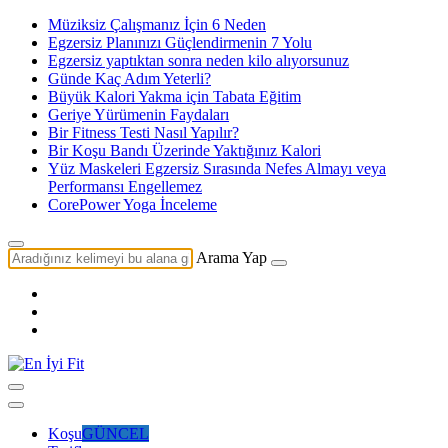
Müziksiz Çalışmanız İçin 6 Neden
Egzersiz Planınızı Güçlendirmenin 7 Yolu
Egzersiz yaptıktan sonra neden kilo alıyorsunuz
Günde Kaç Adım Yeterli?
Büyük Kalori Yakma için Tabata Eğitim
Geriye Yürümenin Faydaları
Bir Fitness Testi Nasıl Yapılır?
Bir Koşu Bandı Üzerinde Yaktığınız Kalori
Yüz Maskeleri Egzersiz Sırasında Nefes Almayı veya
Performansı Engellemez
CorePower Yoga İnceleme
Arama Yap
Koşu
GÜNCEL