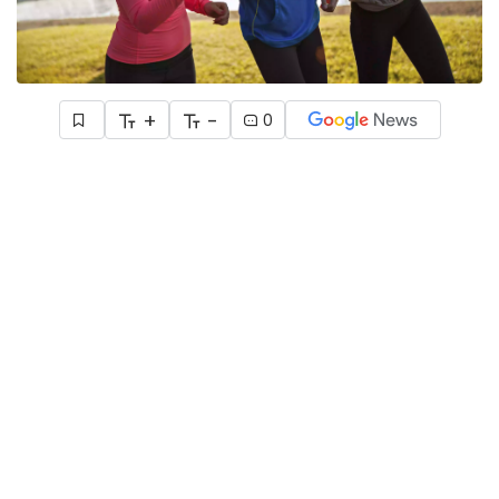
+
-
0