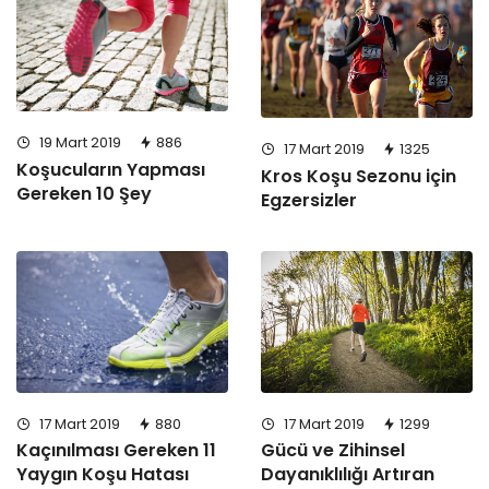
19 Mart 2019
886
17 Mart 2019
1325
Koşucuların Yapması
Kros Koşu Sezonu için
Gereken 10 Şey
Egzersizler
17 Mart 2019
1299
17 Mart 2019
880
Gücü ve Zihinsel
Kaçınılması Gereken 11
Dayanıklılığı Artıran
Yaygın Koşu Hatası