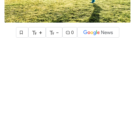
+
-
0