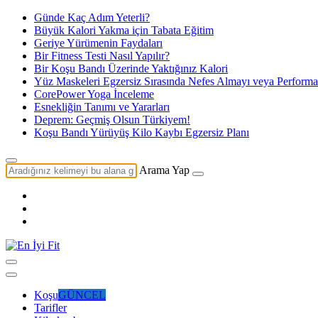
Günde Kaç Adım Yeterli?
Büyük Kalori Yakma için Tabata Eğitim
Geriye Yürümenin Faydaları
Bir Fitness Testi Nasıl Yapılır?
Bir Koşu Bandı Üzerinde Yaktığınız Kalori
Yüz Maskeleri Egzersiz Sırasında Nefes Almayı veya Perform
CorePower Yoga İnceleme
Esnekliğin Tanımı ve Yararları
Deprem: Geçmiş Olsun Türkiyem!
Koşu Bandı Yürüyüş Kilo Kaybı Egzersiz Planı
Arama Yap
Koşu
GÜNCEL
Tarifler