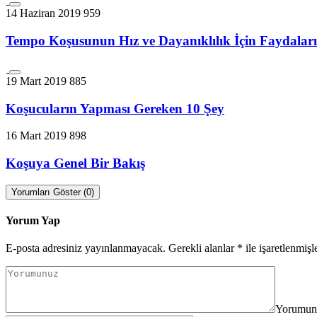
14 Haziran 2019
959
Tempo Koşusunun Hız ve Dayanıklılık İçin Faydaları
19 Mart 2019
885
Koşucuların Yapması Gereken 10 Şey
16 Mart 2019
898
Koşuya Genel Bir Bakış
Yorumları Göster (0)
Yorum Yap
E-posta adresiniz yayınlanmayacak.
Gerekli alanlar
*
ile işaretlenmişl
Yorumun