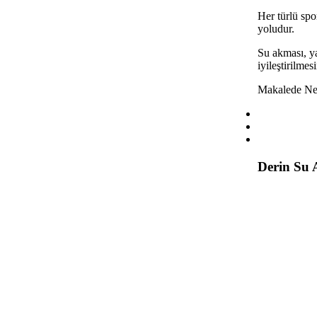
Her türlü spo
yoludur.
Su akması, ya
iyileştirilmes
Makalede Ne
Derin Su A