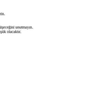
rin.
düşeceğini unutmayın.
şük olacaktır.