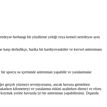
Neredeyse herhangi bir yüzdürme yeleği veya kemeri neredeyse aynı
cine karşı ilerledikçe, harika bir kardiyovasküler ve kuvvet antrenmanı
alı bir sporcu su içerisinde antrenman yapabilir ve yaralanmalar
. Eğer gerçek yüzmeyi sevmiyorsanız, ancak havuza girmekten
karken kilometreyi ve yaralanma riskini azaltırken direnci ve eforu
mil koymak yerine havuzda iyi bir antrenman yapabilirsiniz. Dışarıda