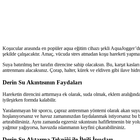
Koşucular arasında en popüler aqua eğitim cihazı şekli AquaJogger’d
şekilde çalışacaktır. Amaç, vücuda stres atmadan koşu hareketi yapma
Suya batırılmış her tarafın direncine sahip olacaksın. Bu, karşıt kaslar
antrenmanı alacaksınız. Çorap, halter, kürek ve eldiven gibi ilave hi
Derin Su Akıntısının Faydaları
Hareketin direncini arttırmaya ek olarak, suda olmak, eklem aralığındaki
iyileşirken formda kalabilir.
Yaralanmayan bir sporcu, çapraz antrenman yöntemi olarak akan suyu, 
hoşlanıyorsanız ve havuz zamanınızdan faydalanmak istiyorsanız bu bir
artırabilirsiniz. Aynı zamanda egzersiz sıkıntısını hafifletmenin bir y
yağmur yağıyorsa, havuzda ıslanmanın keyfini çıkarabilirsiniz.
Derin Su Aktarma Tekniği ile İlgili İpuçları