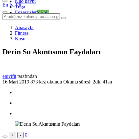
Kilo kaybı
En İyi Fit
Yoga
Egzersizler
YENİ
Anasayfa
Fitness
Koşu
Derin Su Akıntısının Faydaları
eniyifit
tarafından
16 Mart 2019
873 kez okundu
Okuma süresi: 2dk, 41sn
0
+
-