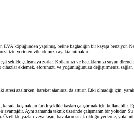
ır. EVA köpüğünden yapılmış, beline bağladığın bir kayışa benziyor. 
nıza izin verirken vücudunuzu ayakta tutmaktır.
ı eşit şekilde çalışmaya zorlar. Kollarınızı ve bacaklarınızı suyun diren
dro cihazlar eklemek, eforunuzu ve yoğunluğunuzu değiştirmenizi sağlar.
 stresi azaltırken, hareket alanınızı da arttırır. Etki olmadığı için, yar
karada koşmaktan farklı şekilde kasları çalıştırmak için kullanabilir
 avantajdır. Aynı zamanda teknik üzerinde çalışmanın bir yoludur. Su a
olu. Özellikle yazları veya kışın, havaların sıcak olduğu yerlerde, yola 