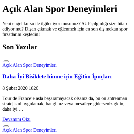
Açık Alan Spor Deneyimleri
Yeni engel kursu ile ilgileniyor musunuz? SUP çılgınlığı size hitap
ediyor mu? Dışarı çıkmak ve eğlenmek için en son dış mekan spor
fırsatlarını keşfedin!
Son Yazılar
Açık Alan Spor Deneyimleri
Daha İyi Bisiklete binme için Eğitim İpuçları
8 Şubat 2020
1826
Tour de France’e asla başaramayacak olsanız da, bu on antrenman
stratejisini uygulamak, hangi hız veya mesafeye giderseniz gidin,
daha iyi,…
Devamını Oku
Açık Alan Spor Deneyimleri