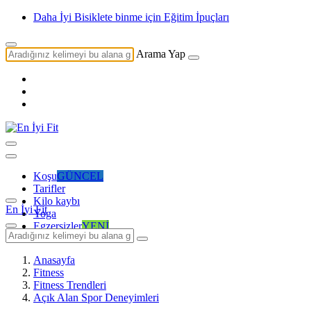
Daha İyi Bisiklete binme için Eğitim İpuçları
Arama Yap
Koşu
GÜNCEL
Tarifler
Kilo kaybı
En İyi Fit
Yoga
Egzersizler
YENİ
Anasayfa
Fitness
Fitness Trendleri
Açık Alan Spor Deneyimleri