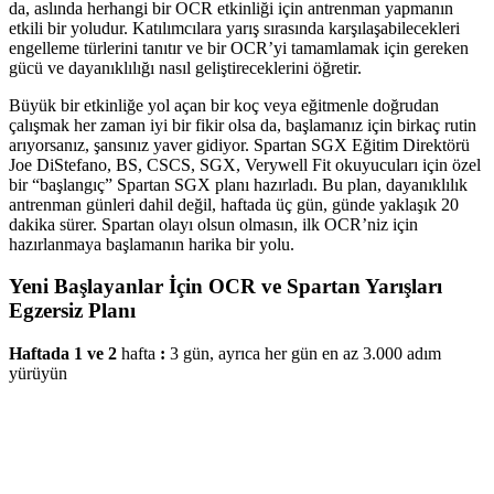
da, aslında herhangi bir OCR etkinliği için antrenman yapmanın
etkili bir yoludur. Katılımcılara yarış sırasında karşılaşabilecekleri
engelleme türlerini tanıtır ve bir OCR’yi tamamlamak için gereken
gücü ve dayanıklılığı nasıl geliştireceklerini öğretir.
Büyük bir etkinliğe yol açan bir koç veya eğitmenle doğrudan
çalışmak her zaman iyi bir fikir olsa da, başlamanız için birkaç rutin
arıyorsanız, şansınız yaver gidiyor. Spartan SGX Eğitim Direktörü
Joe DiStefano, BS, CSCS, SGX, Verywell Fit okuyucuları için özel
bir “başlangıç” Spartan SGX planı hazırladı. Bu plan, dayanıklılık
antrenman günleri dahil değil, haftada üç gün, günde yaklaşık 20
dakika sürer. Spartan olayı olsun olmasın, ilk OCR’niz için
hazırlanmaya başlamanın harika bir yolu.
Yeni Başlayanlar İçin OCR ve Spartan Yarışları
Egzersiz Planı
Haftada 1 ve 2
hafta
:
3 gün, ayrıca her gün en az 3.000 adım
yürüyün