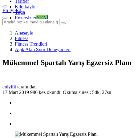
Tarifler
Kilo kaybı
En İyi Fit
Yoga
Egzersizler
YENİ
Anasayfa
Fitness
Fitness Trendleri
Açık Alan Spor Deneyimleri
Mükemmel Spartalı Yarış Egzersiz Planı
eniyifit
tarafından
17 Mart 2019
986 kez okundu
Okuma süresi: 5dk, 27sn