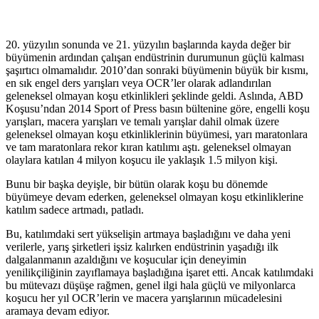
20. yüzyılın sonunda ve 21. yüzyılın başlarında kayda değer bir
büyümenin ardından çalışan endüstrinin durumunun güçlü kalması
şaşırtıcı olmamalıdır. 2010’dan sonraki büyümenin büyük bir kısmı,
en sık engel ders yarışları veya OCR’ler olarak adlandırılan
geleneksel olmayan koşu etkinlikleri şeklinde geldi. Aslında, ABD
Koşusu’ndan 2014 Sport of Press basın bültenine göre, engelli koşu
yarışları, macera yarışları ve temalı yarışlar dahil olmak üzere
geleneksel olmayan koşu etkinliklerinin büyümesi, yarı maratonlara
ve tam maratonlara rekor kıran katılımı aştı. geleneksel olmayan
olaylara katılan 4 milyon koşucu ile yaklaşık 1.5 milyon kişi.
Bunu bir başka deyişle, bir bütün olarak koşu bu dönemde
büyümeye devam ederken, geleneksel olmayan koşu etkinliklerine
katılım sadece artmadı, patladı.
Bu, katılımdaki sert yükselişin artmaya başladığını ve daha yeni
verilerle, yarış şirketleri işsiz kalırken endüstrinin yaşadığı ilk
dalgalanmanın azaldığını ve koşucular için deneyimin
yenilikçiliğinin zayıflamaya başladığına işaret etti. Ancak katılımdaki
bu mütevazı düşüşe rağmen, genel ilgi hala güçlü ve milyonlarca
koşucu her yıl OCR’lerin ve macera yarışlarının mücadelesini
aramaya devam ediyor.