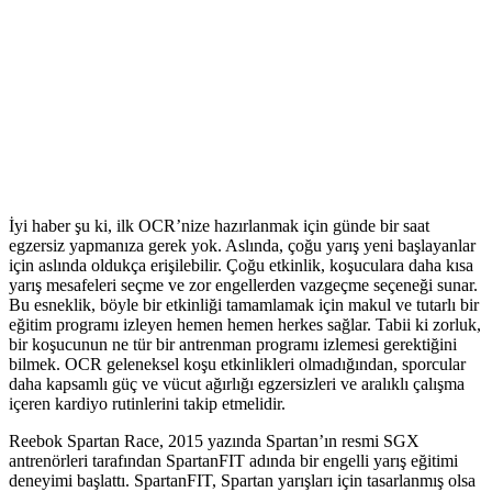
İyi haber şu ki, ilk OCR’nize hazırlanmak için günde bir saat
egzersiz yapmanıza gerek yok. Aslında, çoğu yarış yeni başlayanlar
için aslında oldukça erişilebilir. Çoğu etkinlik, koşuculara daha kısa
yarış mesafeleri seçme ve zor engellerden vazgeçme seçeneği sunar.
Bu esneklik, böyle bir etkinliği tamamlamak için makul ve tutarlı bir
eğitim programı izleyen hemen hemen herkes sağlar. Tabii ki zorluk,
bir koşucunun ne tür bir antrenman programı izlemesi gerektiğini
bilmek. OCR geleneksel koşu etkinlikleri olmadığından, sporcular
daha kapsamlı güç ve vücut ağırlığı egzersizleri ve aralıklı çalışma
içeren kardiyo rutinlerini takip etmelidir.
Reebok Spartan Race, 2015 yazında Spartan’ın resmi SGX
antrenörleri tarafından SpartanFIT adında bir engelli yarış eğitimi
deneyimi başlattı. SpartanFIT, Spartan yarışları için tasarlanmış olsa