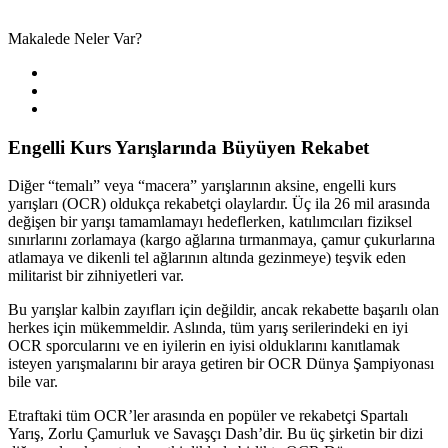
Makalede Neler Var?
Engelli Kurs Yarışlarında Büyüyen Rekabet
Diğer “temalı” veya “macera” yarışlarının aksine, engelli kurs
yarışları (OCR) oldukça rekabetçi olaylardır. Üç ila 26 mil arasında
değişen bir yarışı tamamlamayı hedeflerken, katılımcıları fiziksel
sınırlarını zorlamaya (kargo ağlarına tırmanmaya, çamur çukurlarına
atlamaya ve dikenli tel ağlarının altında gezinmeye) teşvik eden
militarist bir zihniyetleri var.
Bu yarışlar kalbin zayıfları için değildir, ancak rekabette başarılı olan
herkes için mükemmeldir. Aslında, tüm yarış serilerindeki en iyi
OCR sporcularını ve en iyilerin en iyisi olduklarını kanıtlamak
isteyen yarışmalarını bir araya getiren bir OCR Dünya Şampiyonası
bile var.
Etraftaki tüm OCR’ler arasında en popüler ve rekabetçi Spartalı
Yarış, Zorlu Çamurluk ve Savaşçı Dash’dir. Bu üç şirketin bir dizi