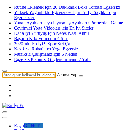
Rutine Eklemek İçin 20 Dakikalık Boks Torbası Egzersizi
Yüksek Yoğunluklu Egzersizler İçin En İyi Sağlık Topu
Egzersizleri
Yanan Ayakları veya Uyuşmuş Ayakları Görmezden Gelme
Çevrimiçi Yoga Videoları için En İyi Siteler
Daha İyi Yürüyüş İçin Nefes Nasıl Alınır
Başarılı Kilo Vermenin 4 Sırrı
2020’nin En İyi 9 Spor Sırt Çantası
Nazik ve Rahatlatıcı Yoga Egzersizi
Müziksiz Çalışmanız İçin 6 Neden
Egzersiz Planınızı Güçlendirmenin 7 Yolu
Arama Yap
Koşu
GÜNCEL