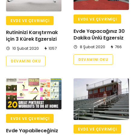
EVDE VE ÇEVRIMIÇI
EVDE VE ÇEVRIMIÇI
Evde Yapacağınız 30
Rutininizi Karıştırmak
Dakika Ünlü Egzersiz
için 3 Kürek Egzersizi
8 Şubat 2020
766
10 Şubat 2020
1057
DEVAMINI OKU
DEVAMINI OKU
EVDE VE ÇEVRIMIÇI
EVDE VE ÇEVRIMIÇI
Evde Yapabileceğiniz