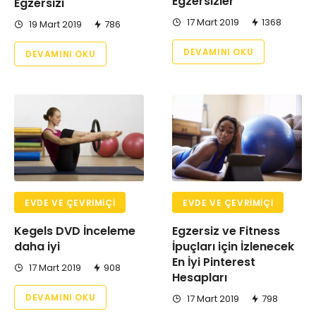
Egzersizler
Egzersizi
17 Mart 2019
1368
19 Mart 2019
786
DEVAMINI OKU
DEVAMINI OKU
EVDE VE ÇEVRIMIÇI
EVDE VE ÇEVRIMIÇI
Kegels DVD İnceleme
Egzersiz ve Fitness
daha iyi
İpuçları için İzlenecek
En İyi Pinterest
17 Mart 2019
908
Hesapları
DEVAMINI OKU
17 Mart 2019
798