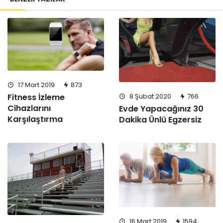
17 Mart 2019
873
8 Şubat 2020
766
Fitness İzleme
Cihazlarını
Evde Yapacağınız 30
Karşılaştırma
Dakika Ünlü Egzersiz
16 Mart 2019
1594