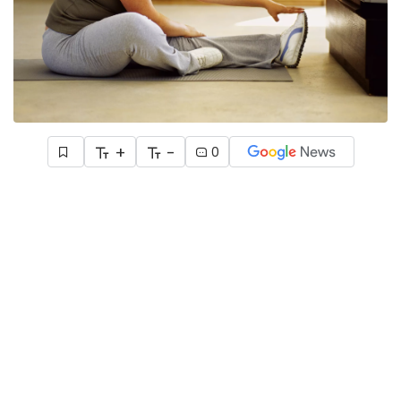
+
-
0