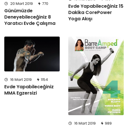
20 Mart 2019
770
Evde Yapabileceğiniz 15
Günümüzde
Dakika CorePower
Deneyebileceğiniz 8
Yoga Akışı
Yaratıcı Evde Çalışma
16 Mart 2019
1154
Evde Yapabileceğiniz
MMA Egzersizi
16 Mart 2019
989