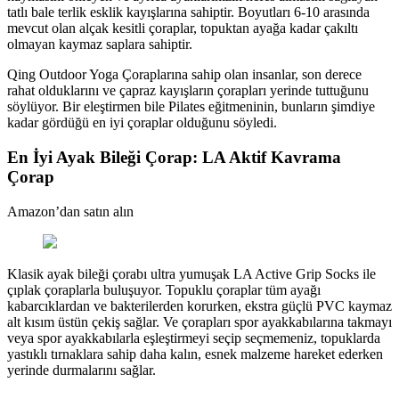
tatlı bale terlik esklik kayışlarına sahiptir. Boyutları 6-10 arasında
mevcut olan alçak kesitli çoraplar, topuktan ayağa kadar çakıltı
olmayan kaymaz saplara sahiptir.
Qing Outdoor Yoga Çoraplarına sahip olan insanlar, son derece
rahat olduklarını ve çapraz kayışların çorapları yerinde tuttuğunu
söylüyor. Bir eleştirmen bile Pilates eğitmeninin, bunların şimdiye
kadar gördüğü en iyi çoraplar olduğunu söyledi.
En İyi Ayak Bileği Çorap: LA Aktif Kavrama
Çorap
Amazon’dan satın alın
Klasik ayak bileği çorabı ultra yumuşak LA Active Grip Socks ile
çıplak çoraplarla buluşuyor. Topuklu çoraplar tüm ayağı
kabarcıklardan ve bakterilerden korurken, ekstra güçlü PVC kaymaz
alt kısım üstün çekiş sağlar. Ve çorapları spor ayakkabılarına takmayı
veya spor ayakkabılarla eşleştirmeyi seçip seçmemeniz, topuklarda
yastıklı tırnaklara sahip daha kalın, esnek malzeme hareket ederken
yerinde durmalarını sağlar.