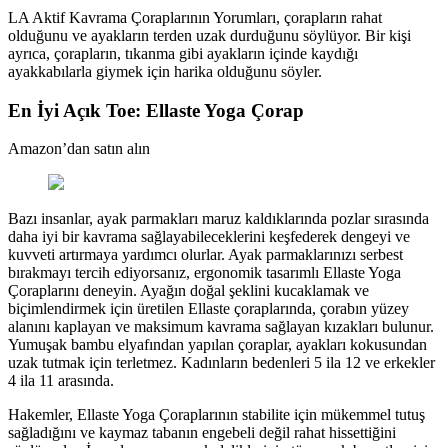
LA Aktif Kavrama Çoraplarının Yorumları, çorapların rahat
olduğunu ve ayakların terden uzak durduğunu söylüyor. Bir kişi
ayrıca, çorapların, tıkanma gibi ayakların içinde kaydığı
ayakkabılarla giymek için harika olduğunu söyler.
En İyi Açık Toe: Ellaste Yoga Çorap
Amazon’dan satın alın
Bazı insanlar, ayak parmakları maruz kaldıklarında pozlar sırasında
daha iyi bir kavrama sağlayabileceklerini keşfederek dengeyi ve
kuvveti artırmaya yardımcı olurlar. Ayak parmaklarınızı serbest
bırakmayı tercih ediyorsanız, ergonomik tasarımlı Ellaste Yoga
Çoraplarını deneyin. Ayağın doğal şeklini kucaklamak ve
biçimlendirmek için üretilen Ellaste çoraplarında, çorabın yüzey
alanını kaplayan ve maksimum kavrama sağlayan kızakları bulunur.
Yumuşak bambu elyafından yapılan çoraplar, ayakları kokusundan
uzak tutmak için terletmez. Kadınların bedenleri 5 ila 12 ve erkekler
4 ila 11 arasında.
Hakemler, Ellaste Yoga Çoraplarının stabilite için mükemmel tutuş
sağladığını ve kaymaz tabanın engebeli değil rahat hissettiğini