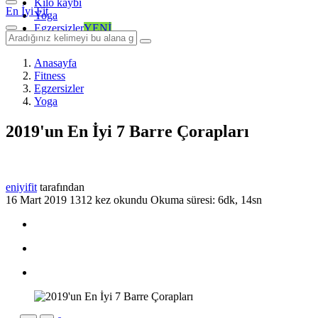
Kilo kaybı
En İyi Fit
Yoga
Egzersizler
YENİ
Anasayfa
Fitness
Egzersizler
Yoga
2019'un En İyi 7 Barre Çorapları
eniyifit
tarafından
16 Mart 2019
1312 kez okundu
Okuma süresi: 6dk, 14sn