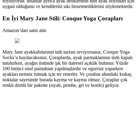
söylüyorlar. İnsanlar ayrıca ayak deliklerinin tüm ayak boyutları için
uygun olduğunu ve kendilerini sıkı hissetmediklerini söylemektedir.
En İyi Mary Jane Stili: Cooque Yoga Çorapları
Amazon’dan satın alın
Mary Jane ayakkabılarının tatlı tarzını seviyorsanız, Cooque Yoga
Socks’a bayılacaksınız. Çoraplarda, ayak parmaklarının üstü kapalı
tutulurken, ayağın üstünde şık bir dairesel açıklık bulunur. Yüzde
100 birinci sınıf pamuktan yapılmışlardır ve egzersiz yaparken
ayakları nemsiz tutmak için ter emerler. Ve çorabın altındaki kıskaç
noktalar sayesinde burada kayma ve kayma olmaz. Çoraplar çok
renkli dörtlü bir pakette (siyah, pembe, gri ve bordo) geliyor.