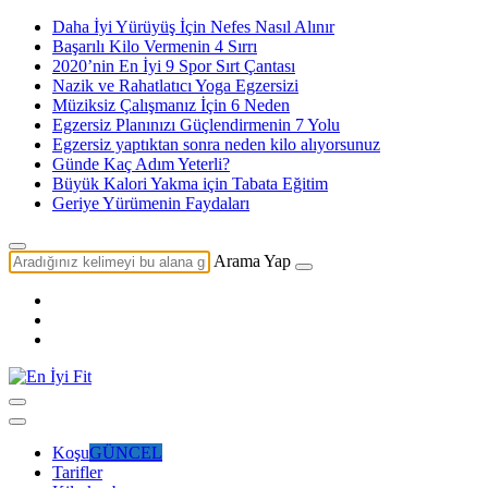
Daha İyi Yürüyüş İçin Nefes Nasıl Alınır
Başarılı Kilo Vermenin 4 Sırrı
2020’nin En İyi 9 Spor Sırt Çantası
Nazik ve Rahatlatıcı Yoga Egzersizi
Müziksiz Çalışmanız İçin 6 Neden
Egzersiz Planınızı Güçlendirmenin 7 Yolu
Egzersiz yaptıktan sonra neden kilo alıyorsunuz
Günde Kaç Adım Yeterli?
Büyük Kalori Yakma için Tabata Eğitim
Geriye Yürümenin Faydaları
Arama Yap
Koşu
GÜNCEL
Tarifler