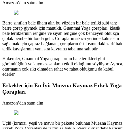
Amazon’dan satın alın
Barre sınıfları bale ilham alır, bu yüzden bir bale terliği gibi tarz
barre çorap giymek için mantıklı. Guanmai Yoga çorapları, klasik
bale terliklerinin rengine ve siyah rengine çok benzeyen oldukça
çıplak pembe bir tonda gelir. Çorapların sıkıca yerinde kalmasını
sağlamak için çapraz bağlanan, çorapların üst kısmındaki zarif bale
terlik kayışlarının yanı sıra kavrama tabanına sahiptir.
Hakemler, Guanmai Yoga çoraplarının bale terlikleri gibi
göründüğünü ve kaymaz sapların etkili olduğunu söylüyor. Ayrıca,
oturmanın çok sıkı olmadan rahat ve rahat olduğunu da kabul
ederler.
Erkekler için En İyi: Muezna Kaymaz Erkek Yoga
Çorapları
Amazon’dan satın alın
Üçlü (kırmızı, yeşil ve mavi) bir pakette bulunan Muezna Kaymaz
Erkek Yoga Çorapları ile tarzınıza bakın. Pamuk-spandeks karışımı