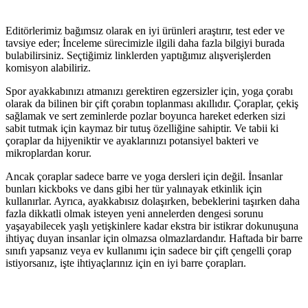
Editörlerimiz bağımsız olarak en iyi ürünleri araştırır, test eder ve
tavsiye eder; İnceleme sürecimizle ilgili daha fazla bilgiyi burada
bulabilirsiniz. Seçtiğimiz linklerden yaptığımız alışverişlerden
komisyon alabiliriz.
Spor ayakkabınızı atmanızı gerektiren egzersizler için, yoga çorabı
olarak da bilinen bir çift çorabın toplanması akıllıdır. Çoraplar, çekiş
sağlamak ve sert zeminlerde pozlar boyunca hareket ederken sizi
sabit tutmak için kaymaz bir tutuş özelliğine sahiptir. Ve tabii ki
çoraplar da hijyeniktir ve ayaklarınızı potansiyel bakteri ve
mikroplardan korur.
Ancak çoraplar sadece barre ve yoga dersleri için değil. İnsanlar
bunları kickboks ve dans gibi her tür yalınayak etkinlik için
kullanırlar. Ayrıca, ayakkabısız dolaşırken, bebeklerini taşırken daha
fazla dikkatli olmak isteyen yeni annelerden dengesi sorunu
yaşayabilecek yaşlı yetişkinlere kadar ekstra bir istikrar dokunuşuna
ihtiyaç duyan insanlar için olmazsa olmazlardandır. Haftada bir barre
sınıfı yapsanız veya ev kullanımı için sadece bir çift çengelli çorap
istiyorsanız, işte ihtiyaçlarınız için en iyi barre çorapları.