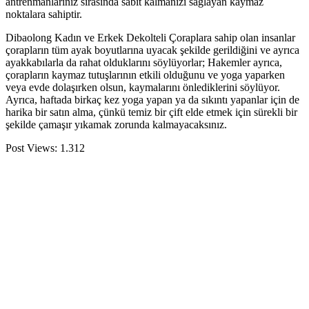
antrenmanlarınız sırasında sabit kalmanızı sağlayan kaymaz
noktalara sahiptir.
Dibaolong Kadın ve Erkek Dekolteli Çoraplara sahip olan insanlar
çorapların tüm ayak boyutlarına uyacak şekilde gerildiğini ve ayrıca
ayakkabılarla da rahat olduklarını söylüyorlar; Hakemler ayrıca,
çorapların kaymaz tutuşlarının etkili olduğunu ve yoga yaparken
veya evde dolaşırken olsun, kaymalarını önlediklerini söylüyor.
Ayrıca, haftada birkaç kez yoga yapan ya da sıkıntı yapanlar için de
harika bir satın alma, çünkü temiz bir çift elde etmek için sürekli bir
şekilde çamaşır yıkamak zorunda kalmayacaksınız.
Post Views:
1.312