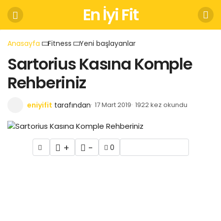
En İyi Fit
Anasayfa
Fitness
Yeni başlayanlar
Sartorius Kasına Komple
Rehberiniz
eniyifit
tarafından
17 Mart 2019
1922 kez okundu
+
-
0