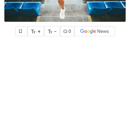
+
-
0