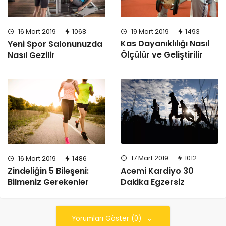
19 Mart 2019
1493
16 Mart 2019
1068
Kas Dayanıklılığı Nasıl
Yeni Spor Salonunuzda
Ölçülür ve Geliştirilir
Nasıl Gezilir
17 Mart 2019
1012
16 Mart 2019
1486
Acemi Kardiyo 30
Zindeliğin 5 Bileşeni:
Dakika Egzersiz
Bilmeniz Gerekenler
Yorumları Göster (0)