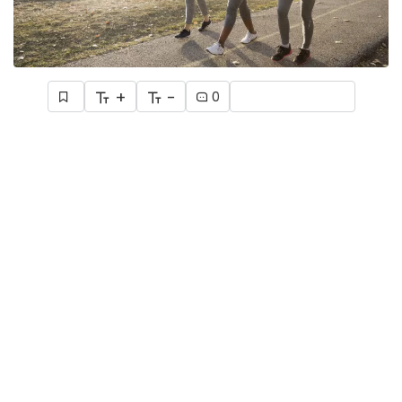
+
-
0